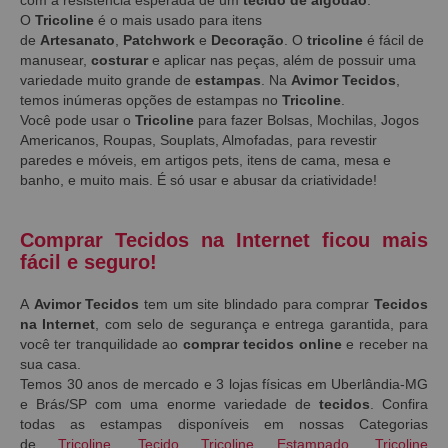
O
Tricoline
é o mais usado para itens
de
Artesanato
,
Patchwork
e
Decoração
. O
tricoline
é fácil de
manusear,
costurar
e aplicar nas peças, além de possuir uma
variedade muito grande de
estampas
. Na
Avimor Tecidos
,
temos inúmeras opções de estampas no
Tricoline
.
Você pode usar o
Tricoline
para fazer Bolsas, Mochilas, Jogos
Americanos, Roupas, Souplats, Almofadas, para revestir
paredes e móveis, em artigos pets, itens de cama, mesa e
banho, e muito mais. É só usar e abusar da criatividade!
Comprar Tecidos na Internet ficou mais
fácil e seguro!
A
Avimor Tecidos
tem um site blindado para comprar
Tecidos
na Internet
, com selo de segurança e entrega garantida, para
você ter tranquilidade ao
comprar tecidos online
e receber na
sua casa.
Temos 30 anos de mercado e 3 lojas físicas em Uberlândia-MG
e Brás/SP com uma enorme variedade de
tecidos
. Confira
todas as estampas disponíveis em nossas Categorias
de
Tricoline
,
Tecido Tricoline Estampado
,
Tricoline