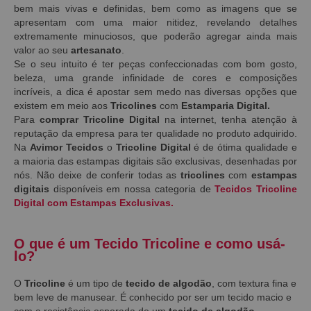
bem mais vivas e definidas, bem como as imagens que se
apresentam com uma maior nitidez, revelando detalhes
extremamente minuciosos, que poderão agregar ainda mais
valor ao seu
artesanato
.
Se o seu intuito é ter peças confeccionadas com bom gosto,
beleza, uma grande infinidade de cores e composições
incríveis, a dica é apostar sem medo nas diversas opções que
existem em meio aos
Tricolines
com
Estamparia Digital.
Para
comprar Tricoline Digital
na internet, tenha atenção à
reputação da empresa para ter qualidade no produto adquirido.
Na
Avimor Tecidos
o
Tricoline Digital
é de ótima qualidade e
a maioria das estampas digitais são exclusivas, desenhadas por
nós. Não deixe de conferir todas as
tricolines
com
estampas
digitais
disponíveis em nossa categoria de
Tecidos Tricoline
Digital com Estampas Exclusivas.
O que é um Tecido Tricoline e como usá-
lo?
O
Tricoline
é um tipo de
tecido de algodão
, com textura fina e
bem leve de manusear. É conhecido por ser um tecido macio e
com a resistência esperada de um
tecido de algodão
.