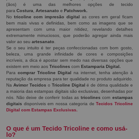
(ãos) é uma das melhores opções de tecido
para
Costura
,
Artesanato
e
Patchwork.
No
tricoline com impresão digital
as
cores em geral ficam
bem mais vivas e definidas, bem como as imagens que se
apresentam com uma maior nitidez, revelando detalhes
extremamente minuciosos, que poderão agregar ainda mais
valor ao seu
artesanato
.
Se o seu intuito é ter peças confeccionadas com bom gosto,
beleza, uma grande infinidade de cores e composições
incríveis, a dica é apostar sem medo nas diversas opções que
existem em meio aos
Tricolines
com
Estamparia Digital.
Para
comprar Tricoline Digital
na internet, tenha atenção à
reputação da empresa para ter qualidade no produto adquirido.
Na
Avimor Tecidos
o
Tricoline Digital
é de ótima qualidade e
a maioria das estampas digitais são exclusivas, desenhadas por
nós. Não deixe de conferir todas as
tricolines
com
estampas
digitais
disponíveis em nossa categoria de
Tecidos Tricoline
Digital com Estampas Exclusivas.
O que é um Tecido Tricoline e como usá-
lo?