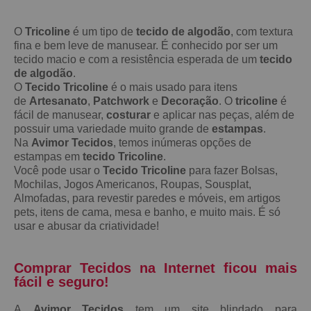
O
Tricoline
é um tipo de
tecido de algodão
, com textura
fina e bem leve de manusear. É conhecido por ser um
tecido macio e com a resistência esperada de um
tecido
de algodão
.
O
Tecido Tricoline
é o mais usado para itens
de
Artesanato
,
Patchwork
e
Decoração
. O
tricoline
é
fácil de manusear,
costurar
e aplicar nas peças, além de
possuir uma variedade muito grande de
estampas
.
Na
Avimor Tecidos
, temos inúmeras opções de
estampas em
tecido Tricoline
.
Você pode usar o
Tecido Tricoline
para fazer Bolsas,
Mochilas, Jogos Americanos, Roupas, Sousplat,
Almofadas, para revestir paredes e móveis, em artigos
pets, itens de cama, mesa e banho, e muito mais. É só
usar e abusar da criatividade!
Comprar Tecidos na Internet ficou mais
fácil e seguro!
A
Avimor Tecidos
tem um site blindado para