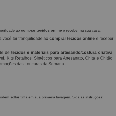
nquilidade ao
comprar tecidos online
e receber na sua casa.
a você ter tranquilidade ao
comprar tecidos online
e receber
ade de
tecidos e materiais para artesando/costura criativa
.
, Kits Retalhos, Sintéticos para Artesanato, Chita e Chitão,
 promoções das Loucuras da Semana.
em soltar tinta em sua primeira lavagem. Siga as instruções: