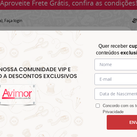
Aproveite Frete Grátis, confira as condições
a),
Faça login
Quer receber
cu
conteúdos
exclus
CHITA
CROCHÊ
AVIAMENTOS
TECIDOS
TECIDOS E
&
&
&
S
MATELASSÊ
PARA
MALHAS
CHITÃO
TRICÔ
ACESSÓRIOS
DECORAÇÃO
Concordo com os te
Privacidade
EN
achorro e Balões 9100E16047