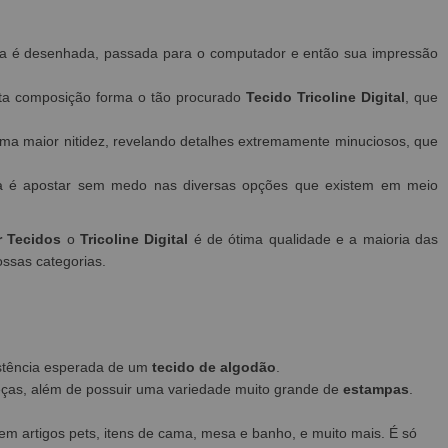
mpa é desenhada, passada para o computador e então sua impressão
a composição forma o tão procurado
Tecido
Tricoline Digital
, que
a maior nitidez, revelando detalhes extremamente minuciosos, que
dica é apostar sem medo nas diversas opções que existem em meio
r Tecidos
o
Tricoline Digital
é de ótima qualidade e a maioria das
ossas categorias.
istência esperada de um
tecido de algodão
.
eças, além de possuir uma variedade muito grande de
estampas
.
em artigos pets, itens de cama, mesa e banho, e muito mais. É só