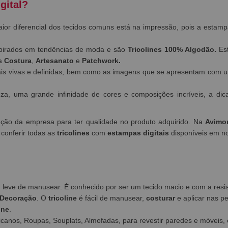
gital?
aior diferencial dos tecidos comuns está na impressão, pois a esta
pirados em tendências de moda e são
Tricolines 100% Algodão.
Est
ra
Costura
,
Artesanato
e
Patchwork.
s vivas e definidas, bem como as imagens que se apresentam com um
eza, uma grande infinidade de cores e composições incríveis, a 
tação da empresa para ter qualidade no produto adquirido. Na
Avimo
 conferir todas as
tricolines
com
estampas digitais
disponíveis em n
em leve de manusear. É conhecido por ser um tecido macio e com a res
Decoração
. O
tricoline
é fácil de manusear,
costurar
e aplicar nas p
ine
.
canos, Roupas, Souplats, Almofadas, para revestir paredes e móveis, 