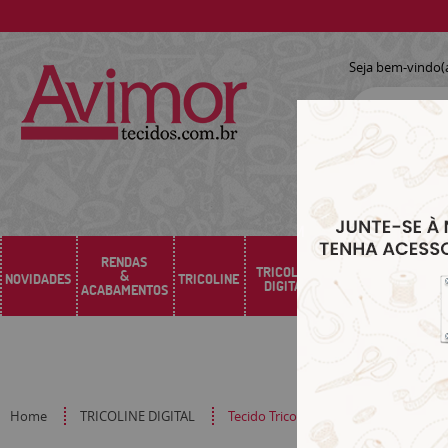
Seja bem-vindo(
RENDAS
TRICOLINE
&
NOVIDADES
TRICOLINE
SARJA
SINTÉTICO
DIGITAL
ACABAMENTOS
Home
TRICOLINE DIGITAL
Tecido Tricoline Digital Passeio de C