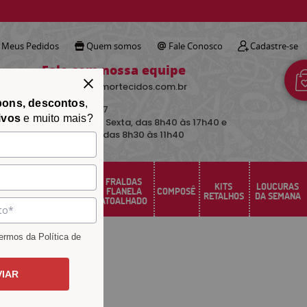
!
Meus Pedidos
Quem somos
Fale Conosco
Cadastre-se
Fale com nossa equipe
contato@avimortecidos.com.br
pons, descontos
,
(34)
3219-5157
ivos
e muito mais?
De Segunda a Sexta, das 8h40 às 17h40 e
aos sábados das 8h30 às 11h40
FRALDAS
FELTRO
KITS
LOUCURAS
PERCAL
FLANELA
COMPOSÊ
SANTA FÉ
RETALHOS
DA SEMANA
ATOALHADO
rmos da Política de
VIAR