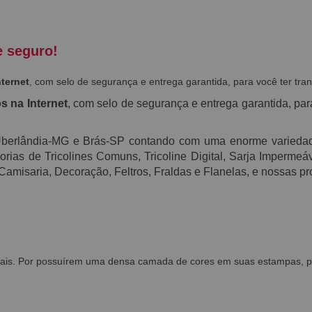
e seguro!
nternet
, com selo de segurança e entrega garantida, para você ter tra
s na Internet
, com selo de segurança e entrega garantida, par
 Uberlândia-MG e Brás-SP contando com uma enorme varied
ias de Tricolines Comuns, Tricoline Digital, Sarja Impermeável
 Camisaria, Decoração, Feltros, Fraldas e Flanelas, e nossas
ais. Por possuírem uma densa camada de cores em suas estampas, pod