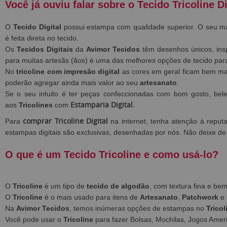
Você já ouviu falar sobre o Tecido Tricoline Di
O
Tecido Digital
possui estampa com qualidade superior. O seu m
é feita direta no tecido.
Os
Tecidos Digitais
da
Avimor Tecidos
têm desenhos únicos, ins
para muitas artesãs (ãos) é uma das melhores opções de tecido pa
No
tricoline com impresão digital
as
cores em geral ficam bem mai
poderão agregar ainda mais valor ao seu
artesanato
.
Se o seu intuito é ter peças confeccionadas com bom gosto, bel
Estamparia Digital.
aos
Tricolines
com
comprar Tricoline Digital
Para
na internet, tenha atenção à repu
estampas digitais são exclusivas, desenhadas por nós. Não deixe de
O que é um Tecido Tricoline e como usá-lo?
O
Tricoline
é um tipo de
tecido de algodão
, com textura fina e b
O
Tricoline
é o mais usado para itens de
Artesanato
,
Patchwork
e
Na
Avimor Tecidos
, temos inúmeras opções de estampas no
Tricol
Você pode usar o
Tricoline
para fazer Bolsas, Mochilas, Jogos Ameri