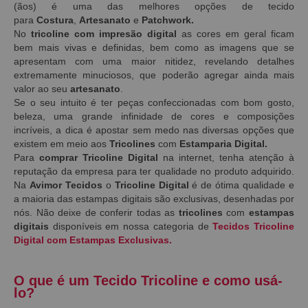
(ãos) é uma das melhores opções de tecido
para
Costura
,
Artesanato
e
Patchwork.
No
tricoline com impresão digital
as
cores em geral ficam
bem mais vivas e definidas, bem como as imagens que se
apresentam com uma maior nitidez, revelando detalhes
extremamente minuciosos, que poderão agregar ainda mais
valor ao seu
artesanato
.
Se o seu intuito é ter peças confeccionadas com bom gosto,
beleza, uma grande infinidade de cores e composições
incríveis, a dica é apostar sem medo nas diversas opções que
existem em meio aos
Tricolines
com
Estamparia Digital.
Para
comprar Tricoline Digital
na internet, tenha atenção à
reputação da empresa para ter qualidade no produto adquirido.
Na
Avimor Tecidos
o
Tricoline Digital
é de ótima qualidade e
a maioria das estampas digitais são exclusivas, desenhadas por
nós. Não deixe de conferir todas as
tricolines
com
estampas
digitais
disponíveis em nossa categoria de
Tecidos Tricoline
Digital com Estampas Exclusivas.
O que é um Tecido Tricoline e como usá-
lo?