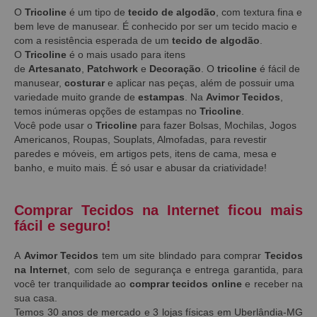
O
Tricoline
é um tipo de
tecido de algodão
, com textura fina e
bem leve de manusear. É conhecido por ser um tecido macio e
com a resistência esperada de um
tecido de algodão
.
O
Tricoline
é o mais usado para itens
de
Artesanato
,
Patchwork
e
Decoração
. O
tricoline
é fácil de
manusear,
costurar
e aplicar nas peças, além de possuir uma
variedade muito grande de
estampas
. Na
Avimor Tecidos
,
temos inúmeras opções de estampas no
Tricoline
.
Você pode usar o
Tricoline
para fazer Bolsas, Mochilas, Jogos
Americanos, Roupas, Souplats, Almofadas, para revestir
paredes e móveis, em artigos pets, itens de cama, mesa e
banho, e muito mais. É só usar e abusar da criatividade!
Comprar Tecidos na Internet ficou mais
fácil e seguro!
A
Avimor Tecidos
tem um site blindado para comprar
Tecidos
na Internet
, com selo de segurança e entrega garantida, para
você ter tranquilidade ao
comprar tecidos online
e receber na
sua casa.
Temos 30 anos de mercado e 3 lojas físicas em Uberlândia-MG