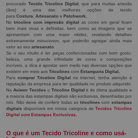
procurado
Tecido
Tricoline Digital
, que para muitas artesãs
(ãos) é uma das melhores opções de tecido
para
Costura
,
Artesanato
e
Patchwork.
No
tricoline com impresão digital
as
cores em geral ficam
bem mais vivas e definidas, bem como as imagens que se
apresentam com uma maior nitidez, revelando detalhes
extremamente minuciosos, que poderão agregar ainda mais
valor ao seu
artesanato
.
Se o seu intuito é ter peças confeccionadas com bom gosto,
beleza, uma grande infinidade de cores e composições
incríveis, a dica é apostar sem medo nas diversas opções que
existem em meio aos
Tricolines
com
Estamparia Digital.
Para
comprar Tricoline Digital
na internet, tenha atenção à
reputação da empresa para ter qualidade no produto adquirido.
Na
Avimor Tecidos
o
Tricoline Digital
é de ótima qualidade e
a maioria das estampas digitais são exclusivas, desenhadas por
nós. Não deixe de conferir todas as
tricolines
com
estampas
digitais
disponíveis em nossa categoria de
Tecidos Tricoline
Digital com Estampas Exclusivas.
O que é um Tecido Tricoline e como usá-