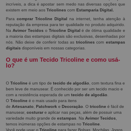
incríveis, a dica é apostar sem medo nas diversas opções que
existem em meio aos
Tricolines
com
Estamparia Digital.
Para
comprar Tricoline Digital
na internet, tenha atenção à
reputação da empresa para ter qualidade no produto adquirido.
Na
Avimor Tecidos
o
Tricoline Digital
é de ótima qualidade e
a maioria das estampas digitais são exclusivas, desenhadas por
nós. Não deixe de conferir todas as
tricolines
com
estampas
digitais
disponíveis em nossas categorias.
O que é um Tecido Tricoline e como usá-
lo?
O
Tricoline
é um tipo de
tecido de algodão
, com textura fina e
bem leve de manusear. É conhecido por ser um tecido macio e
com a resistência esperada de um
tecido de algodão
.
O
Tricoline
é o mais usado para itens
de
Artesanato
,
Patchwork
e
Decoração
. O
tricoline
é fácil de
manusear,
costurar
e aplicar nas peças, além de possuir uma
variedade muito grande de
estampas
. Na
Avimor Tecidos
,
temos inúmeras opções de estampas no
Tricoline
.
Você pode usar o
Tricoline
para fazer Bolsas, Mochilas, Jogos