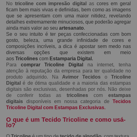
No
tricoline com impresão digital
as
cores em geral
ficam bem mais vivas e definidas, bem como as imagens
que se apresentam com uma maior nitidez, revelando
detalhes extremamente minuciosos, que poderão agregar
ainda mais valor ao seu
artesanato
.
Se o seu intuito é ter peças confeccionadas com bom
gosto, beleza, uma grande infinidade de cores e
composições incríveis, a dica é apostar sem medo nas
diversas opções que existem em meio
aos
Tricolines
com
Estamparia Digital.
Para
comprar Tricoline Digital
na internet, tenha
atenção à reputação da empresa para ter qualidade no
produto adquirido. Na
Avimor Tecidos
o
Tricoline
Digital
é de ótima qualidade e a maioria das estampas
digitais são exclusivas, desenhadas por nós. Não deixe
de conferir todas as
tricolines
com
estampas
digitais
disponíveis em nossa categoria de
Tecidos
Tricoline Digital com Estampas Exclusivas.
O que é um Tecido Tricoline e como usá-
lo?
O
Tricoline
é um tipo de
tecido de algodão
, com textura