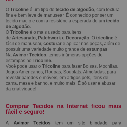
O
Tricoline
é um tipo de
tecido de algodão
, com textura
fina e bem leve de manusear. É conhecido por ser um
tecido macio e com a resistência esperada de um
tecido
de algodão
.
O
Tricoline
é o mais usado para itens
de
Artesanato
,
Patchwork
e
Decoração
. O
tricoline
é
fácil de manusear,
costurar
e aplicar nas peças, além de
possuir uma variedade muito grande de
estampas
.
Na
Avimor Tecidos
, temos inúmeras opções de
estampas no
Tricoline
.
Você pode usar o
Tricoline
para fazer Bolsas, Mochilas,
Jogos Americanos, Roupas, Souplats, Almofadas, para
revestir paredes e móveis, em artigos pets, itens de
cama, mesa e banho, e muito mais. É só usar e abusar
da criatividade!
Comprar Tecidos na Internet ficou mais
fácil e seguro!
A
Avimor Tecidos
tem um site blindado para