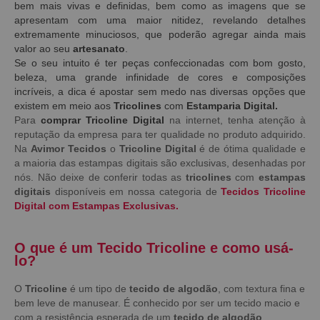
bem mais vivas e definidas, bem como as imagens que se
apresentam com uma maior nitidez, revelando detalhes
extremamente minuciosos, que poderão agregar ainda mais
valor ao seu
artesanato
.
Se o seu intuito é ter peças confeccionadas com bom gosto,
beleza, uma grande infinidade de cores e composições
incríveis, a dica é apostar sem medo nas diversas opções que
existem em meio aos
Tricolines
com
Estamparia Digital.
Para
comprar Tricoline Digital
na internet, tenha atenção à
reputação da empresa para ter qualidade no produto adquirido.
Na
Avimor Tecidos
o
Tricoline Digital
é de ótima qualidade e
a maioria das estampas digitais são exclusivas, desenhadas por
nós. Não deixe de conferir todas as
tricolines
com
estampas
digitais
disponíveis em nossa categoria de
Tecidos Tricoline
Digital com Estampas Exclusivas.
O que é um Tecido Tricoline e como usá-
lo?
O
Tricoline
é um tipo de
tecido de algodão
, com textura fina e
bem leve de manusear. É conhecido por ser um tecido macio e
com a resistência esperada de um
tecido de algodão
.