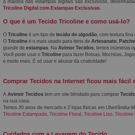
a maioria das estampas digitais são exclusivas, desenhada
Tricoline Digital com Estampas Exclusivas.
O que é um Tecido Tricoline e como usá-lo?
O
Tricoline
é um tipo de
tecido de algodão
, com textura fin
O
Tricoline
é o mais usado para itens de
Artesanato
,
Patch
grande de
estampas
. Na
Avimor Tecidos
, temos inúmeras 
Você pode usar o
Tricoline
para fazer Bolsas, Mochilas, Jogo
e muito mais. É só usar e abusar da criatividade!
Comprar Tecidos na Internet ficou mais fácil 
A
Avimor Tecidos
tem um site blindado para comprar
Tecido
na sua casa.
Temos 30 anos de mercado e 2 lojas físicas em Uberlândia
Tricoline Estampado
,
Tricoline Floral
,
Tricoline Liso
,
Tricoline
Cuidados com a Lavagem do Teci
do