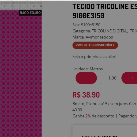
TECIDO TRICOLINE E
9100E3150
Sku:
9100e3150
Categoria:
TRICOLINE DIGITAL
TRI
Marca:
Avimor tecidos
PRODUTO INDISPONÍVEL
Seja o primeira a avaliar!
Unidade: Metros
R$ 38,90
Boleto, Pix ou até 5x sem juros Car
40,00
Ganhe
2%
de desconto | Pagando vi