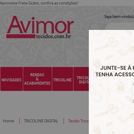
Aproveite Frete Grátis, confira as condições!
Seja bem-vindo(
RENDAS
TRICOLINE
&
NOVIDADES
TRICOLINE
SARJA
SINTÉTICO
DIGITAL
ACABAMENTOS
Home
TRICOLINE DIGITAL
Tecido Tricoline Estampado Digital P