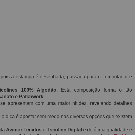
o, pois a estampa é desenhada, passada para o computador e
colines 100% Algodão.
Esta composição forma o tão
sanato
e
Patchwork.
se apresentam com uma maior nitidez, revelando detalhes
s, a dica é apostar sem medo nas diversas opções que existem
 Na
Avimor Tecidos
o
Tricoline Digital
é de ótima qualidade e