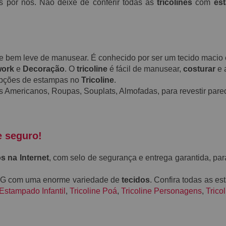
s por nós. Não deixe de conferir todas as
tricolines
com
es
a e bem leve de manusear. É conhecido por ser um tecido maci
work
e
Decoração
. O
tricoline
é fácil de manusear,
costurar
e 
opções de estampas no
Tricoline
.
s Americanos, Roupas, Souplats, Almofadas, para revestir pare
e seguro!
s na Internet
, com selo de segurança e entrega garantida, par
-MG com uma enorme variedade de
tecidos
. Confira todas as e
 Estampado Infantil
,
Tricoline Poá
,
Tricoline Personagens
,
Trico