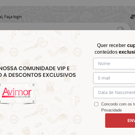
a),
Faça login
Quer receber
cu
conteúdos
exclus
CHITA
CROCHÊ
AVIAMENTOS
TECIDOS
TECIDOS E
&
&
&
S
MATELASSÊ
PARA
MALHAS
CHITÃO
TRICÔ
ACESSÓRIOS
DECORAÇÃO
Concordo com os te
Privacidade
EN
oá Pink e Rose 9100e3150