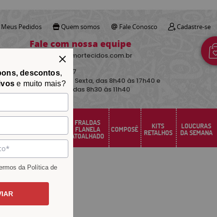
Meus Pedidos
Quem somos
Fale Conosco
Cadastre-se
Fale com nossa equipe
contato@avimortecidos.com.br
(34)
3219-5157
pons, descontos
,
De Segunda a Sexta, das 8h40 às 17h40 e
ivos
e muito mais?
aos sábados das 8h30 às 11h40
FRALDAS
FELTRO
KITS
LOUCURAS
PERCAL
FLANELA
COMPOSÊ
SANTA FÉ
RETALHOS
DA SEMANA
ATOALHADO
rmos da Política de
VIAR