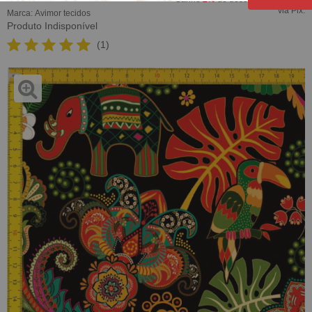
via Pix.
Marca:
Avimor tecidos
Produto Indisponível
(1)