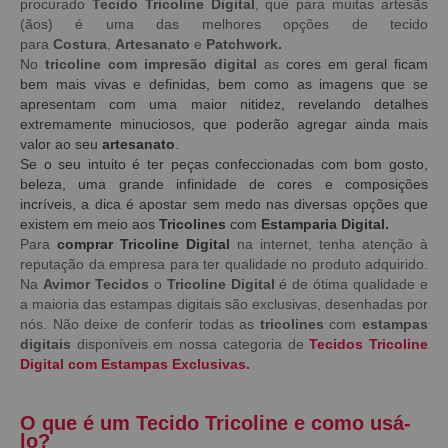
procurado
Tecido
Tricoline Digital
, que para muitas artesãs
(ãos) é uma das melhores opções de tecido
para
Costura
,
Artesanato
e
Patchwork.
No
tricoline com impresão digital
as
cores em geral ficam
bem mais vivas e definidas, bem como as imagens que se
apresentam com uma maior nitidez, revelando detalhes
extremamente minuciosos, que poderão agregar ainda mais
valor ao seu
artesanato
.
Se o seu intuito é ter peças confeccionadas com bom gosto,
beleza, uma grande infinidade de cores e composições
incríveis, a dica é apostar sem medo nas diversas opções que
existem em meio aos
Tricolines
com
Estamparia Digital.
Para
comprar Tricoline Digital
na internet, tenha atenção à
reputação da empresa para ter qualidade no produto adquirido.
Na
Avimor Tecidos
o
Tricoline Digital
é de ótima qualidade e
a maioria das estampas digitais são exclusivas, desenhadas por
nós. Não deixe de conferir todas as
tricolines
com
estampas
digitais
disponíveis em nossa categoria de
Tecidos Tricoline
Digital com Estampas Exclusivas.
O que é um Tecido Tricoline e como usá-
lo?