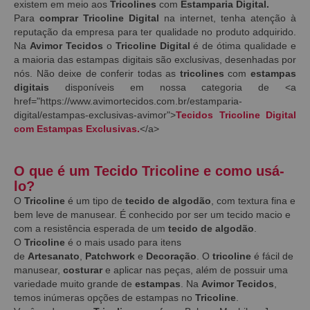
existem em meio aos
Tricolines
com
Estamparia Digital.
Para
comprar Tricoline Digital
na internet, tenha atenção à
reputação da empresa para ter qualidade no produto adquirido.
Na
Avimor Tecidos
o
Tricoline Digital
é de ótima qualidade e
a maioria das estampas digitais são exclusivas, desenhadas por
nós. Não deixe de conferir todas as
tricolines
com
estampas
digitais
disponíveis em nossa categoria de <a
href="https://www.avimortecidos.com.br/estamparia-
digital/estampas-exclusivas-avimor">
Tecidos Tricoline Digital
com Estampas Exclusivas.
</a>
O que é um Tecido Tricoline e como usá-
lo?
O
Tricoline
é um tipo de
tecido de algodão
, com textura fina e
bem leve de manusear. É conhecido por ser um tecido macio e
com a resistência esperada de um
tecido de algodão
.
O
Tricoline
é o mais usado para itens
de
Artesanato
,
Patchwork
e
Decoração
. O
tricoline
é fácil de
manusear,
costurar
e aplicar nas peças, além de possuir uma
variedade muito grande de
estampas
. Na
Avimor Tecidos
,
temos inúmeras opções de estampas no
Tricoline
.