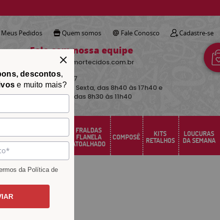
!
Meus Pedidos
Quem somos
Fale Conosco
Cadastre-se
Fale com nossa equipe
contato@avimortecidos.com.br
pons, descontos
,
(34)
3219-5157
ivos
e muito mais?
De Segunda a Sexta, das 8h40 às 17h40 e
aos sábados das 8h30 às 11h40
FRALDAS
FELTRO
KITS
LOUCURAS
PERCAL
FLANELA
COMPOSÊ
SANTA FÉ
RETALHOS
DA SEMANA
ATOALHADO
rmos da Política de
VIAR