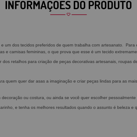
INFORMAÇÕES DO PRODUTO
s, e um dos tecidos preferidos de quem trabalha com artesanato. Par
as e camisas femininas, o que prova que esse é um tecido extremament
 dos retalhos para criação de peças decorativas artesanais, roupas d
ara quem quer dar asas a imaginação e criar peças lindas para as mai
m decoração ou costura, ou ainda se você quer escolher pessoalment
 carinho, e tenha os melhores resultados quando o assunto é beleza e 