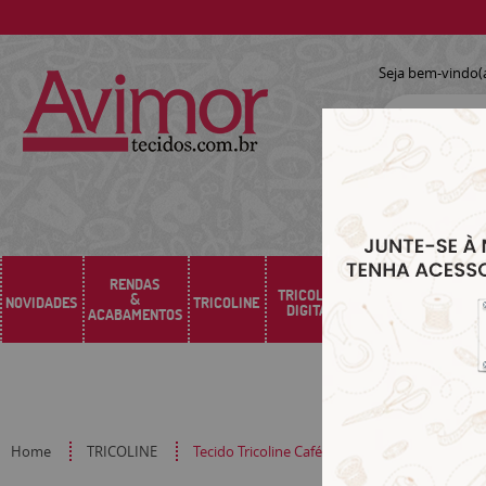
Seja bem-vindo(
RENDAS
TRICOLINE
&
NOVIDADES
TRICOLINE
SARJA
SINTÉTICO
DIGITAL
ACABAMENTOS
Home
TRICOLINE
Tecido Tricoline Café Matinal ES04005172