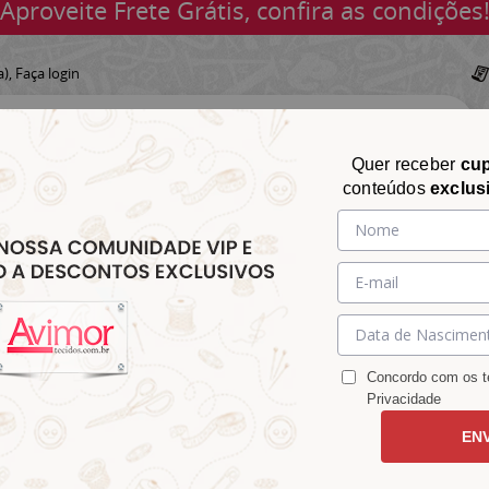
Aproveite Frete Grátis, confira as condições
a),
Faça login
Quer receber
cu
conteúdos
exclus
CHITA
CROCHÊ
AVIAMENTOS
TECIDOS
TECIDOS E
&
&
&
S
MATELASSÊ
PARA
MALHAS
CHITÃO
TRICÔ
ACESSÓRIOS
DECORAÇÃO
Concordo com os te
Privacidade
EN