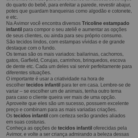
do quarto do bebê, para enfeitar a parede, revestir abajur,
potes que guardam tranqueiras como algodão e cotonete,
e etc.
Na Avimor você encontra diversos
Tricoline estampado
infantil
para compor o seu ateliê e aumentar as opções
de seus clientes, ou ainda para seu próprio consumo.
São tecidos lindos, com estampas vívidas e de grande
destaque com o fundo.
Os temas são os mais variados: bailarinas, cachorros,
gatos, Garfield, Corujas, carrinhos, brinquedos, escova
de dente etc. Cada um deles vai servir perfeitamente para
diferentes situações.
O importante é usar a criatividade na hora de
escolher
tecidos infantil
para ter em casa. Lembre-se de
variar – se escolher um de animais, tenha outro tema
para caso o cliente queira ver mais de uma opção.
Aproveite que eles são um sucesso, possuem excelente
preço e combinam para as mais variadas criações.
Os
tecidos infantil
com certeza serão grandes aliados
em suas costuras.
Conheça as opções de
tecidos infantil
oferecidas pela
Avimor, e volte a ser criança admirando a beleza dessas