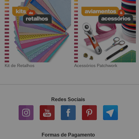
work
Tecido Digital
Sarja Impermeáve
Redes Sociais
Formas de Pagamento