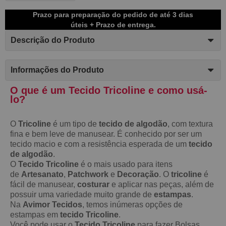
Prazo para preparação do pedido de até 3 dias
úteis + Prazo de entrega.
Descrição do Produto
Informações do Produto
O que é um Tecido Tricoline e como usá-
lo?
O
Tricoline
é um tipo de
tecido de algodão
, com textura
fina e bem leve de manusear. É conhecido por ser um
tecido macio e com a resistência esperada de um
tecido
de algodão
.
O
Tecido Tricoline
é o mais usado para itens
de
Artesanato
,
Patchwork
e
Decoração
. O
tricoline
é
fácil de manusear,
costurar
e aplicar nas peças, além de
possuir uma variedade muito grande de
estampas
.
Na
Avimor Tecidos
, temos inúmeras opções de
estampas em
tecido Tricoline
.
Você pode usar o
Tecido Tricoline
para fazer Bolsas,