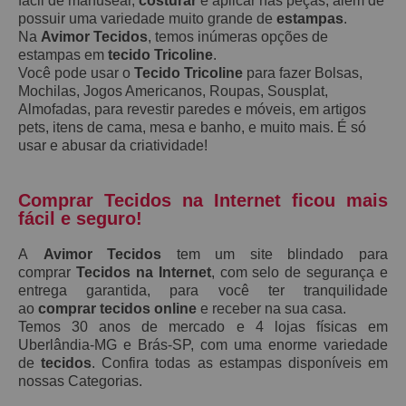
fácil de manusear,
costurar
e aplicar nas peças, além de
possuir uma variedade muito grande de
estampas
.
Na
Avimor Tecidos
, temos inúmeras opções de
estampas em
tecido Tricoline
.
Você pode usar o
Tecido Tricoline
para fazer Bolsas,
Mochilas, Jogos Americanos, Roupas, Sousplat,
Almofadas, para revestir paredes e móveis, em artigos
pets, itens de cama, mesa e banho, e muito mais. É só
usar e abusar da criatividade!
Comprar Tecidos na Internet ficou mais
fácil e seguro!
A
Avimor Tecidos
tem um site blindado para
comprar
Tecidos na Internet
, com selo de segurança e
entrega garantida, para você ter tranquilidade
ao
comprar tecidos online
e receber na sua casa.
Temos 30 anos de mercado e 4 lojas físicas em
Uberlândia-MG e Brás-SP, com uma enorme variedade
de
tecidos
. Confira todas as estampas disponíveis em
nossas Categorias.