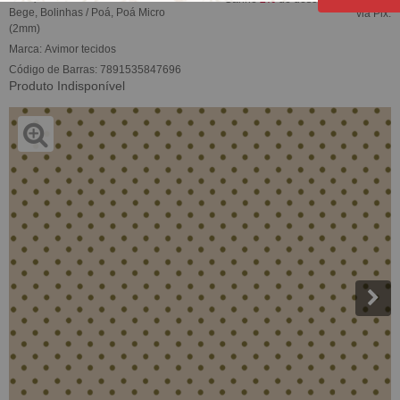
Bege
,
Bolinhas / Poá
,
Poá Micro
via Pix.
(2mm)
Marca:
Avimor tecidos
Código de Barras:
7891535847696
Produto Indisponível