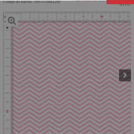
Código de Barras:
7897270881292
via Pix.