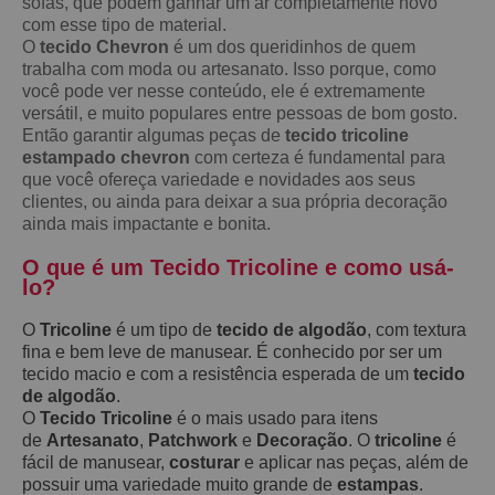
sofás, que podem ganhar um ar completamente novo
com esse tipo de material.
O
tecido Chevron
é um dos queridinhos de quem
trabalha com moda ou artesanato. Isso porque, como
você pode ver nesse conteúdo, ele é extremamente
versátil, e muito populares entre pessoas de bom gosto.
Então garantir algumas peças de
tecido tricoline
estampado chevron
com certeza é fundamental para
que você ofereça variedade e novidades aos seus
clientes, ou ainda para deixar a sua própria decoração
ainda mais impactante e bonita.
O que é um Tecido Tricoline e como usá-
lo?
O
Tricoline
é um tipo de
tecido de algodão
, com textura
fina e bem leve de manusear. É conhecido por ser um
tecido macio e com a resistência esperada de um
tecido
de algodão
.
O
Tecido Tricoline
é o mais usado para itens
de
Artesanato
,
Patchwork
e
Decoração
. O
tricoline
é
fácil de manusear,
costurar
e aplicar nas peças, além de
possuir uma variedade muito grande de
estampas
.