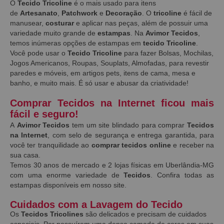
O
Tecido Tricoline
é o mais usado para itens
de
Artesanato
,
Patchwork
e
Decoração
. O
tricoline
é fácil de
manusear,
costurar
e aplicar nas peças, além de possuir uma
variedade muito grande de
estampas
. Na
Avimor Tecidos
,
temos inúmeras opções de estampas em
tecido Tricoline
.
Você pode usar o
Tecido Tricoline
para fazer Bolsas, Mochilas,
Jogos Americanos, Roupas, Souplats, Almofadas, para revestir
paredes e móveis, em artigos pets, itens de cama, mesa e
banho, e muito mais. É só usar e abusar da criatividade!
Comprar Tecidos na Internet ficou mais
fácil e seguro!
A
Avimor Tecidos
tem um site blindado para comprar
Tecidos
na Internet
, com selo de segurança e entrega garantida, para
você ter tranquilidade ao
comprar tecidos online
e receber na
sua casa.
Temos 30 anos de mercado e 2 lojas físicas em Uberlândia-MG
com uma enorme variedade de
Tecidos
. Confira todas as
estampas disponíveis em nosso site.
Cuidados com a Lavagem do Tecido
Os
Tecidos Tricolines
são delicados e precisam de cuidados
especiais. Por possuírem uma densa camada de cores em suas