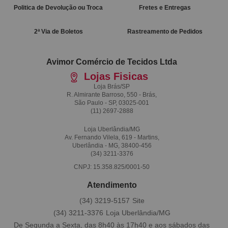
Politica de Devolução ou Troca
Fretes e Entregas
2ª Via de Boletos
Rastreamento de Pedidos
Avimor Comércio de Tecidos Ltda
Lojas Fisicas
Loja Brás/SP
R. Almirante Barroso, 550 - Brás,
São Paulo - SP, 03025-001
(11)
2697-2888
Loja Uberlândia/MG
Av. Fernando Vilela, 619 - Martins,
Uberlândia - MG, 38400-456
(34)
3211-3376
CNPJ: 15.358.825/0001-50
Atendimento
(34)
3219-5157
(34)
3211-3376
De Segunda a Sexta, das 8h40 às 17h40 e aos sábados das