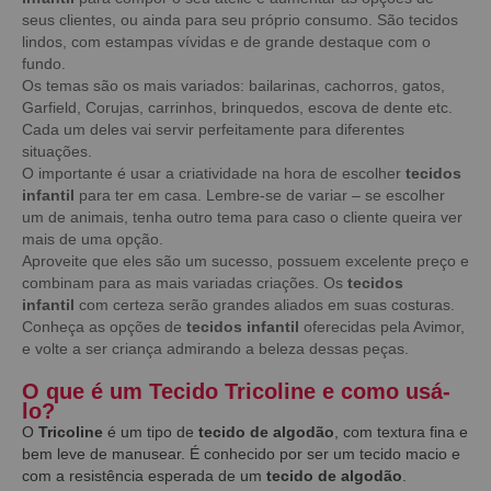
seus clientes, ou ainda para seu próprio consumo. São tecidos
lindos, com estampas vívidas e de grande destaque com o
fundo.
Os temas são os mais variados: bailarinas, cachorros, gatos,
Garfield, Corujas, carrinhos, brinquedos, escova de dente etc.
Cada um deles vai servir perfeitamente para diferentes
situações.
O importante é usar a criatividade na hora de escolher
tecidos
infantil
para ter em casa. Lembre-se de variar – se escolher
um de animais, tenha outro tema para caso o cliente queira ver
mais de uma opção.
Aproveite que eles são um sucesso, possuem excelente preço e
combinam para as mais variadas criações. Os
tecidos
infantil
com certeza serão grandes aliados em suas costuras.
Conheça as opções de
tecidos infantil
oferecidas pela Avimor,
e volte a ser criança admirando a beleza dessas peças.
O que é um Tecido Tricoline e como usá-
lo?
O
Tricoline
é um tipo de
tecido de algodão
, com textura fina e
bem leve de manusear. É conhecido por ser um tecido macio e
com a resistência esperada de um
tecido de algodão
.