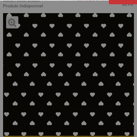
Marca:
Avimor tecidos
via Pix.
Produto Indisponível