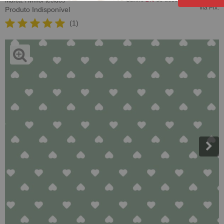
Marca:
Avimor tecidos
via Pix.
Produto Indisponível
(1)