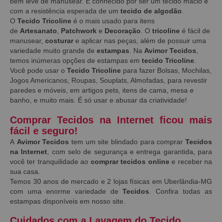
bem leve de manusear. É conhecido por ser um tecido macio e
com a resistência esperada de um
tecido de algodão
.
O
Tecido Tricoline
é o mais usado para itens
de
Artesanato
,
Patchwork
e
Decoração
. O
tricoline
é fácil de
manusear,
costurar
e aplicar nas peças, além de possuir uma
variedade muito grande de
estampas
. Na
Avimor Tecidos
,
temos inúmeras opções de estampas em
tecido Tricoline
.
Você pode usar o
Tecido Tricoline
para fazer Bolsas, Mochilas,
Jogos Americanos, Roupas, Souplats, Almofadas, para revestir
paredes e móveis, em artigos pets, itens de cama, mesa e
banho, e muito mais. É só usar e abusar da criatividade!
Comprar Tecidos na Internet ficou mais
fácil e seguro!
A
Avimor Tecidos
tem um site blindado para comprar
Tecidos
na Internet
, com selo de segurança e entrega garantida, para
você ter tranquilidade ao
comprar tecidos online
e receber na
sua casa.
Temos 30 anos de mercado e 2 lojas físicas em Uberlândia-MG
com uma enorme variedade de
Tecidos
. Confira todas as
estampas disponíveis em nosso site.
Cuidados com a Lavagem do Tecido