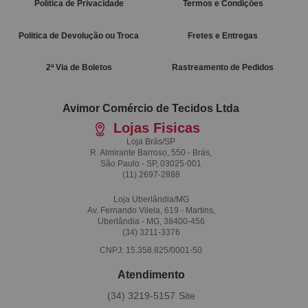
Política de Privacidade
Termos e Condições
Politica de Devolução ou Troca
Fretes e Entregas
2ª Via de Boletos
Rastreamento de Pedidos
Avimor Comércio de Tecidos Ltda
Lojas Fisicas
Loja Brás/SP
R. Almirante Barroso, 550 - Brás,
São Paulo - SP, 03025-001
(11)
2697-2888
Loja Uberlândia/MG
Av. Fernando Vilela, 619 - Martins,
Uberlândia - MG, 38400-456
(34)
3211-3376
CNPJ: 15.358.825/0001-50
Atendimento
(34)
3219-5157