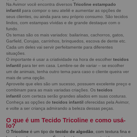
Na Avimor você encontra diversos
Tricoline estampado
infantil
para compor o seu ateliê e aumentar as opções de
seus clientes, ou ainda para seu próprio consumo. São tecidos
lindos, com estampas vívidas e de grande destaque com o
fundo.
Os temas são os mais variados: bailarinas, cachorros, gatos,
Garfield, Corujas, carrinhos, brinquedos, escova de dente etc.
Cada um deles vai servir perfeitamente para diferentes
situações.
O importante é usar a criatividade na hora de escolher
tecidos
infantil
para ter em casa. Lembre-se de variar – se escolher
um de animais, tenha outro tema para caso o cliente queira ver
mais de uma opção.
Aproveite que eles são um sucesso, possuem excelente preço e
combinam para as mais variadas criações. Os
tecidos
infantil
com certeza serão grandes aliados em suas costuras.
Conheça as opções de
tecidos infantil
oferecidas pela Avimor,
e volte a ser criança admirando a beleza dessas peças.
O que é um Tecido Tricoline e como usá-
lo?
O
Tricoline
é um tipo de
tecido de algodão
, com textura fina e