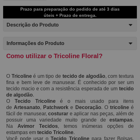
Prazo para preparação do pedido de até 3 dias
úteis + Prazo de entrega.
Descrição do Produto
Informações do Produto
Como utilizar o Tricoline Floral?
O
Tricoline
é um tipo de
tecido de algodão
, com textura
fina e bem leve de manusear. É conhecido por ser um
tecido macio e com a resistência esperada de um
tecido
de algodão
.
O
Tecido Tricoline
é o mais usado para itens
de
Artesanato
,
Patchwork
e
Decoração
. O
tricoline
é
fácil de manusear,
costurar
e aplicar n
as peça
s, além de
possuir uma variedade muito grande de
estampas
.
Na
Avimor Tecidos
, temos inúmeras opções de
estampas em
tecido Tricoline
.
Você pode usar o
Tecido Tricoline
para fazer Bolsas,