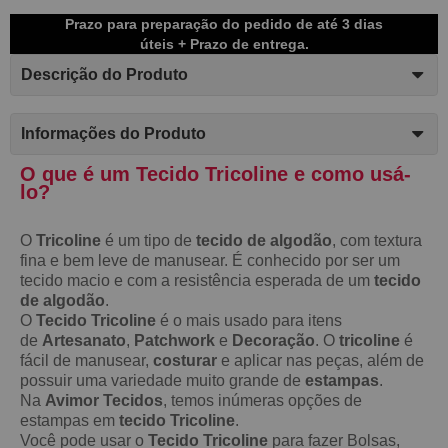
Prazo para preparação do pedido de até 3 dias
úteis + Prazo de entrega.
Descrição do Produto
Informações do Produto
O que é um Tecido Tricoline e como usá-
lo?
O
Tricoline
é um tipo de
tecido de algodão
, com textura
fina e bem leve de manusear. É conhecido por ser um
tecido macio e com a resistência esperada de um
tecido
de algodão
.
O
Tecido Tricoline
é o mais usado para itens
de
Artesanato
,
Patchwork
e
Decoração
. O
tricoline
é
fácil de manusear,
costurar
e aplicar nas peças, além de
possuir uma variedade muito grande de
estampas
.
Na
Avimor Tecidos
, temos inúmeras opções de
estampas em
tecido Tricoline
.
Você pode usar o
Tecido Tricoline
para fazer Bolsas,