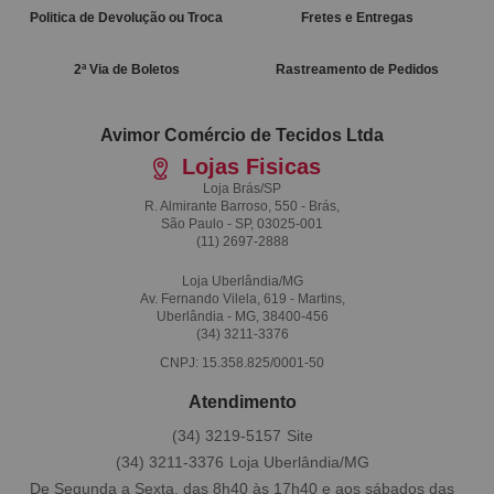
Politica de Devolução ou Troca
Fretes e Entregas
2ª Via de Boletos
Rastreamento de Pedidos
Avimor Comércio de Tecidos Ltda
Lojas Fisicas
Loja Brás/SP
R. Almirante Barroso, 550 - Brás,
São Paulo - SP, 03025-001
(11)
2697-2888
Loja Uberlândia/MG
Av. Fernando Vilela, 619 - Martins,
Uberlândia - MG, 38400-456
(34)
3211-3376
CNPJ: 15.358.825/0001-50
Atendimento
(34)
3219-5157
(34)
3211-3376
De Segunda a Sexta, das 8h40 às 17h40 e aos sábados das