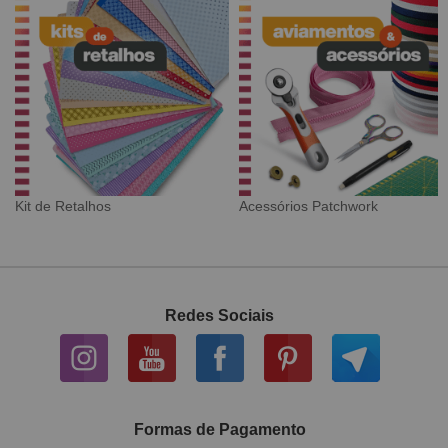
rios Patchwork
Tecido Digital
Sarja
Redes Sociais
Formas de Pagamento