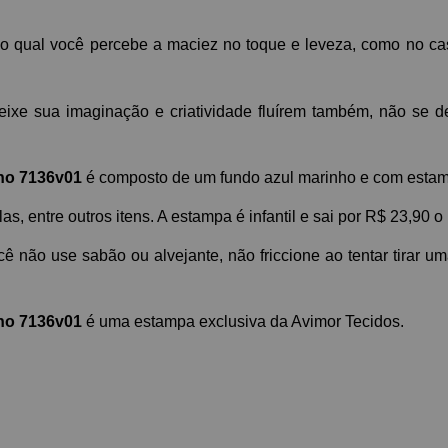
lo qual você percebe a maciez no toque e leveza, como no cas
eixe sua imaginação e criatividade fluírem também, não se d
nho 7136v01
 é composto de um fundo azul marinho e com esta
as, entre outros itens. A estampa é infantil e sai por R$ 23,90 o
ê não use sabão ou alvejante, não friccione ao tentar tirar um
nho 7136v01
 é uma estampa exclusiva da Avimor Tecidos.