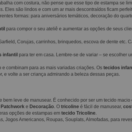
rabalha com costura, não pense que esse tipo de estampa se li
. Eles são lindos e com um ar mais descontraídos ficam perfei
rentes formas: para aniversários temáticos, decoração do quarto
til
para compor o seu ateliê e aumentar as opções de seus clien
Garfield, Corujas, carrinhos, brinquedos, escova de dente etc. C
 infantil
para ter em casa. Lembre-se de variar – se escolher um
o e combinam para as mais variadas criações. Os
tecidos infan
r, e volte a ser criança admirando a beleza dessas peças.
a e bem leve de manusear. É conhecido por ser um tecido maci
,
Patchwork
e
Decoração
. O
tricoline
é fácil de manusear,
cos
meras opções de estampas em
tecido Tricoline
.
s, Jogos Americanos, Roupas, Souplats, Almofadas, para revest