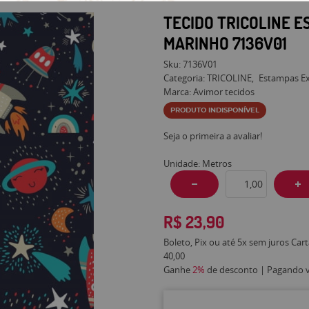
TECIDO TRICOLINE 
MARINHO 7136V01
Sku:
7136V01
Categoria:
TRICOLINE
Estampas Ex
Marca:
Avimor tecidos
PRODUTO INDISPONÍVEL
Seja o primeira a avaliar!
Unidade: Metros
R$ 23,90
Boleto, Pix ou até 5x sem juros Car
40,00
Ganhe
2%
de desconto | Pagando vi