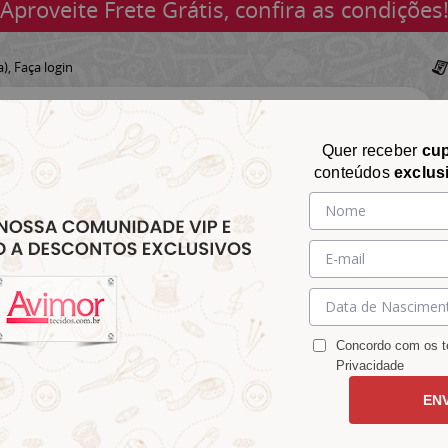
Aproveite Frete Grátis, confira as condições
a),
Faça login
Quer receber
cu
conteúdos
exclus
CHITA
CROCHÊ
AVIAMENTOS
TECIDOS
TECIDOS E
&
&
&
S
MATELASSÊ
PARA
MALHAS
CHITÃO
TRICÔ
ACESSÓRIOS
DECORAÇÃO
Concordo com os te
Privacidade
EN
ial Marinho 7136v01