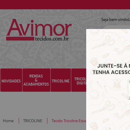
Seja bem-vindo(
RENDAS
TRICOLINE
&
NOVIDADES
TRICOLINE
SARJA
SINTÉTICO
DIGITAL
ACABAMENTOS
Home
TRICOLINE
Tecido Tricoline Estampado Exploração Espac