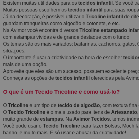
Existem muitas utilidades para os
tecidos infantil
. Se você t
Muitas pessoas escolhem os
tecidos infantil
para suas roupas
Já na decoração, é possível utilizar o
Tricoline infantil
de dife
guardam tranqueiras como algodão e cotonete, e etc.
Na Avimor você encontra diversos
Tricoline estampado infan
com estampas vívidas e de grande destaque com o fundo.
Os temas são os mais variados: bailarinas, cachorros, gatos, 
situações.
O importante é usar a criatividade na hora de escolher
tecidos
mais de uma opção.
Aproveite que eles são um sucesso, possuem excelente preç
Conheça as opções de
tecidos infantil
oferecidas pela Avimo
O que é um Tecido Tricoline e como usá-lo?
O
Tricoline
é um tipo de
tecido de algodão
, com textura fin
O
Tecido Tricoline
é o mais usado para itens de
Artesanato
muito grande de
estampas
. Na
Avimor Tecidos
, temos inú
Você pode usar o
Tecido Tricoline
para fazer Bolsas, Mochila
banho, e muito mais. É só usar e abusar da criatividade!