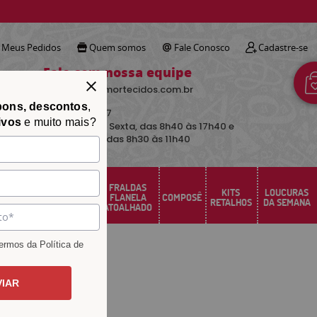
!
Meus Pedidos
Quem somos
Fale Conosco
Cadastre-se
Fale com nossa equipe
contato@avimortecidos.com.br
pons, descontos
,
(34)
3219-5157
ivos
e muito mais?
De Segunda a Sexta, das 8h40 às 17h40 e
aos sábados das 8h30 às 11h40
FRALDAS
FELTRO
KITS
LOUCURAS
PERCAL
FLANELA
COMPOSÊ
SANTA FÉ
RETALHOS
DA SEMANA
ATOALHADO
rmos da Política de
VIAR