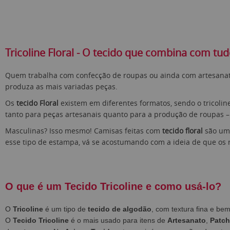
Tricoline Floral - O tecido que combina com tu
Quem trabalha com confecção de roupas ou ainda com artesana
produza as mais variadas peças.
Os
tecido Floral
existem em diferentes formatos, sendo o tricolin
tanto para peças artesanais quanto para a produção de roupas –
Masculinas? Isso mesmo! Camisas feitas com
tecido floral
são um 
esse tipo de estampa, vá se acostumando com a ideia de que os
O que é um Tecido Tricoline e como usá-lo?
O
Tricoline
é um tipo de
tecido de algodão
, com textura fina e b
O
Tecido Tricoline
é o mais usado para itens de
Artesanato
,
Patc