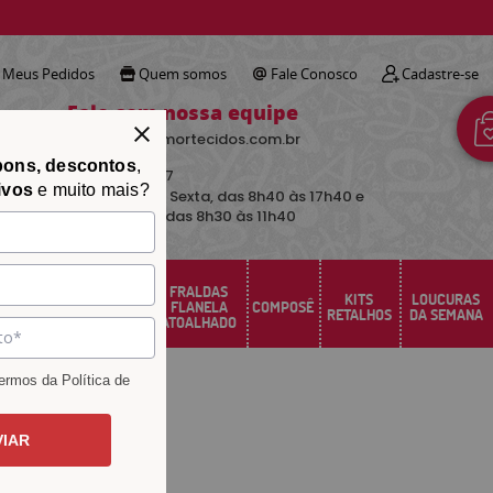
!
Meus Pedidos
Quem somos
Fale Conosco
Cadastre-se
Fale com nossa equipe
contato@avimortecidos.com.br
pons, descontos
,
(34)
3219-5157
ivos
e muito mais?
De Segunda a Sexta, das 8h40 às 17h40 e
aos sábados das 8h30 às 11h40
FRALDAS
FELTRO
KITS
LOUCURAS
PERCAL
FLANELA
COMPOSÊ
SANTA FÉ
RETALHOS
DA SEMANA
ATOALHADO
rmos da Política de
VIAR