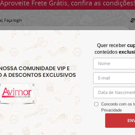
Aproveite Frete Grátis, confira as condições
a),
Faça login
Quer receber
cu
conteúdos
exclus
CHITA
CROCHÊ
AVIAMENTOS
TECIDOS
TECIDOS E
&
&
&
S
MATELASSÊ
PARA
MALHAS
CHITÃO
TRICÔ
ACESSÓRIOS
DECORAÇÃO
Concordo com os te
Privacidade
EN
o Fundo Verde 1177v129