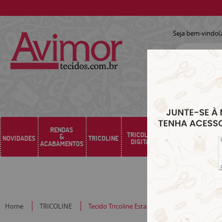
Seja bem-vindo(
RENDAS
TRICOLINE
&
NOVIDADES
TRICOLINE
SARJA
SINTÉTICO
DIGITAL
ACABAMENTOS
Home
TRICOLINE
Tecido Tricoline Estampado Floral Desenhad