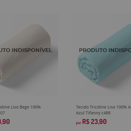
coline Liso Bege 100%
Tecido Tricoline Liso 100% 
207
Azul Tifanny c488
3,90
R$ 23,90
por