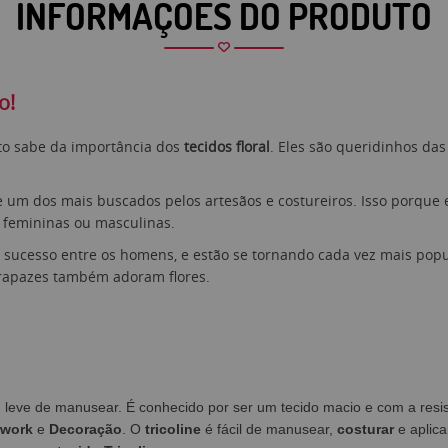
INFORMAÇÕES DO PRODUTO
do!
to sabe da importância dos
tecidos floral
. Eles são queridinhos da
e um dos mais buscados pelos artesãos e costureiros. Isso porque 
 femininas ou masculinas.
sucesso entre os homens, e estão se tornando cada vez mais popul
 rapazes também adoram flores.
em leve de manusear. É conhecido por ser um tecido macio e com a res
hwork
e
Decoração
. O
tricoline
é fácil de manusear,
costurar
e aplica