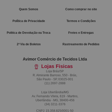
Quem Somos
Como comprar no site
Política de Privacidade
Termos e Condições
Politica de Devolução ou Troca
Fretes e Entregas
2ª Via de Boletos
Rastreamento de Pedidos
Avimor Comércio de Tecidos Ltda
Lojas Fisicas
Loja Brás/SP
R. Almirante Barroso, 550 - Brás,
São Paulo - SP, 03025-001
(11)
2697-2888
Loja Uberlândia/MG
Av. Fernando Vilela, 619 - Martins,
Uberlândia - MG, 38400-456
(34)
3211-3376
CNPJ: 15.358.825/0001-50