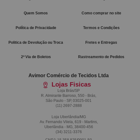
Quem Somos
Como comprar no site
Política de Privacidade
Termos e Condições
Politica de Devolução ou Troca
Fretes e Entregas
2ª Via de Boletos
Rastreamento de Pedidos
Avimor Comércio de Tecidos Ltda
Lojas Fisicas
Loja Brás/SP
R. Almirante Barroso, 550 - Brás,
São Paulo - SP, 03025-001
(11)
2697-2888
Loja Uberlândia/MG
Av. Fernando Vilela, 619 - Martins,
Uberlândia - MG, 38400-456
(34)
3211-3376
CNPJ: 15.358.825/0001-50