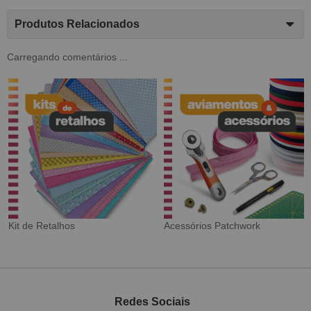
Produtos Relacionados
Carregando comentários ...
rk
Tecido Digital
Sarja Impermeável
Redes Sociais