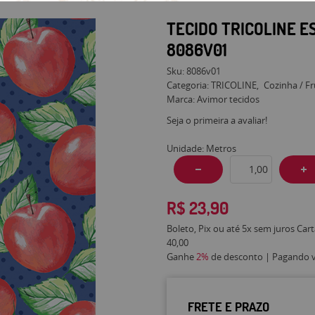
TECIDO TRICOLINE 
8086V01
Sku:
8086v01
Categoria:
TRICOLINE
Cozinha / Fr
Marca:
Avimor tecidos
Seja o primeira a avaliar!
Unidade: Metros
R$ 23,90
Boleto, Pix ou até 5x sem juros Car
40,00
Ganhe
2%
de desconto | Pagando vi
FRETE E PRAZO