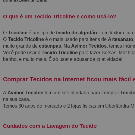
uma excelente ideia!
O que é um Tecido Tricoline e como usá-lo?
O
Tricoline
é um tipo de
tecido de algodão
, com textura fin
O
Tecido Tricoline
é o mais usado para itens de
Artesanato
muito grande de
estampas
. Na
Avimor Tecidos
, temos inú
Você pode usar o
Tecido Tricoline
para fazer Bolsas, Mochila
banho, e muito mais. É só usar e abusar da criatividade!
Comprar Tecidos na Internet ficou mais fácil 
A
Avimor Tecidos
tem um site blindado para comprar
Tecido
na sua casa.
Temos 30 anos de mercado e 2 lojas físicas em Uberlândia
Cuidados com a Lavagem do Tecido