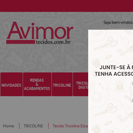
Seja bem-vindo(
RENDAS
TRICOLINE
&
NOVIDADES
TRICOLINE
SARJA
SINTÉTICO
DIGITAL
ACABAMENTOS
Home
TRICOLINE
Tecido Tricoline Estampado Maçãs Poá Fundo