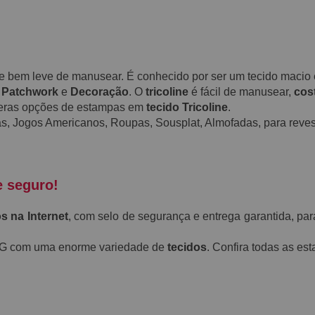
a e bem leve de manusear. É conhecido por ser um tecido maci
,
Patchwork
e
Decoração
. O
tricoline
é fácil de manusear,
cos
meras opções de estampas em
tecido Tricoline
.
s, Jogos Americanos, Roupas, Sousplat, Almofadas, para revest
e seguro!
s na Internet
, com selo de segurança e entrega garantida, par
-MG com uma enorme variedade de
tecidos
. Confira todas as e