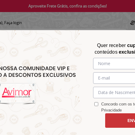
Aproveite Frete Grátis, confira as condições!
a),
Faça login
Quer receber
cu
conteúdos
exclus
CHITA
CROCHÊ
AVIAMENTOS
TECIDOS
TECIDOS E
&
&
&
S
MATELASSÊ
PARA
MALHAS
CHITÃO
TRICÔ
ACESSÓRIOS
DECORAÇÃO
Concordo com os te
Privacidade
EN
 Azul 8086v01