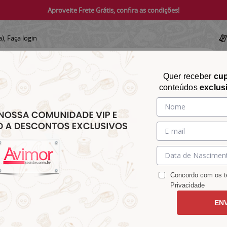
Aproveite Frete Grátis, confira as condições!
a),
Faça login
Quer receber
cu
conteúdos
exclus
CHITA
CROCHÊ
AVIAMENTOS
TECIDOS
TECIDOS E
&
&
&
S
MATELASSÊ
PARA
MALHAS
CHITÃO
TRICÔ
ACESSÓRIOS
DECORAÇÃO
Concordo com os te
Privacidade
EN
o Poá Verde 9050V056