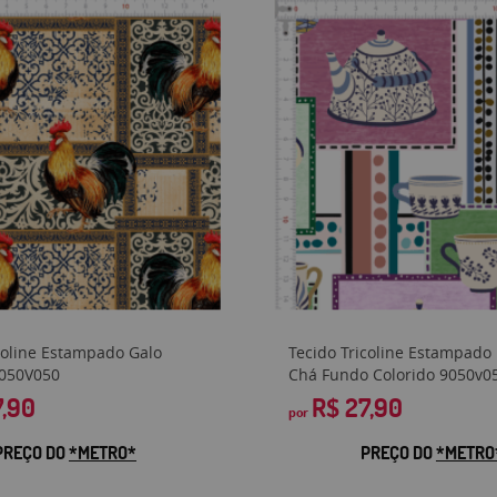
coline Estampado Galo
Tecido Tricoline Estampado
9050V050
Chá Fundo Colorido 9050v0
7,90
R$ 27,90
por
PREÇO DO
*METRO*
PREÇO DO
*METRO