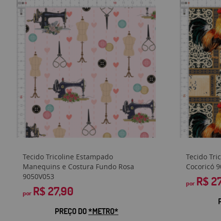
Tecido Tricoline Estampado
Tecido Tri
Manequins e Costura Fundo Rosa
Cocoricó 
9050V053
R$ 2
por
R$ 27,90
por
PREÇO DO
*METRO*