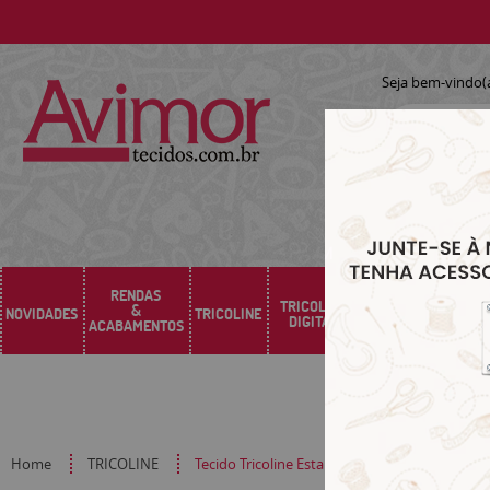
Seja bem-vindo(
RENDAS
TRICOLINE
&
NOVIDADES
TRICOLINE
SARJA
SINTÉTICO
DIGITAL
ACABAMENTOS
Home
TRICOLINE
Tecido Tricoline Estampado Maquiagem Fund