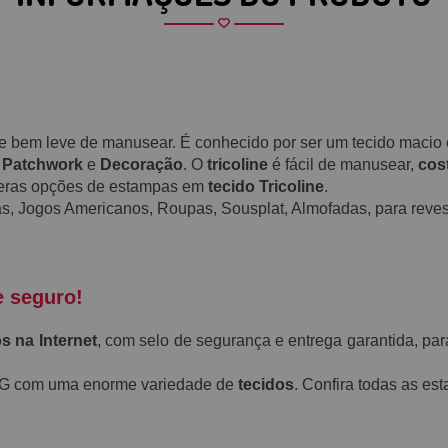
a e bem leve de manusear. É conhecido por ser um tecido maci
,
Patchwork
e
Decoração
. O
tricoline
é fácil de manusear,
cos
meras opções de estampas em
tecido Tricoline
.
s, Jogos Americanos, Roupas, Sousplat, Almofadas, para revest
e seguro!
s na Internet
, com selo de segurança e entrega garantida, par
-MG com uma enorme variedade de
tecidos
. Confira todas as e