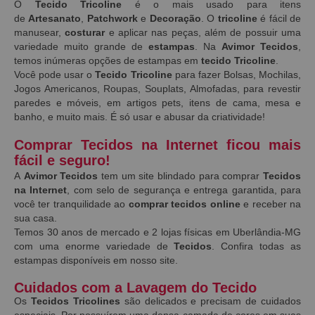
O
Tecido Tricoline
é o mais usado para itens
de
Artesanato
,
Patchwork
e
Decoração
. O
tricoline
é fácil de
manusear,
costurar
e aplicar nas peças, além de possuir uma
variedade muito grande de
estampas
. Na
Avimor Tecidos
,
temos inúmeras opções de estampas em
tecido Tricoline
.
Você pode usar o
Tecido Tricoline
para fazer Bolsas, Mochilas,
Jogos Americanos, Roupas, Souplats, Almofadas, para revestir
paredes e móveis, em artigos pets, itens de cama, mesa e
banho, e muito mais. É só usar e abusar da criatividade!
Comprar Tecidos na Internet ficou mais
fácil e seguro!
A
Avimor Tecidos
tem um site blindado para comprar
Tecidos
na Internet
, com selo de segurança e entrega garantida, para
você ter tranquilidade ao
comprar tecidos online
e receber na
sua casa.
Temos 30 anos de mercado e 2 lojas físicas em Uberlândia-MG
com uma enorme variedade de
Tecidos
. Confira todas as
estampas disponíveis em nosso site.
Cuidados com a Lavagem do Tecido
Os
Tecidos Tricolines
são delicados e precisam de cuidados
especiais. Por possuírem uma densa camada de cores em suas