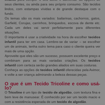
seus clientes, ou ainda para seu próprio consumo. São tecidos
lindos, com estampas vívidas e de grande destaque com o
fundo.
Os temas são os mais variados: bailarinas, cachorros, gatos,
Garfield, Corujas, carrinhos, brinquedos, escova de dente etc.
Cada um deles vai servir perfeitamente para diferentes
situações.
O importante é usar a criatividade na hora de escolher
tecidos
infantil
para ter em casa. Lembre-se de variar – se escolher
um de animais, tenha outro tema para caso o cliente queira ver
mais de uma opção.
Aproveite que eles são um sucesso, possuem excelente preço e
combinam para as mais variadas criações. Os
tecidos
infantil
com certeza serão grandes aliados em suas costuras.
Conheça as opções de
tecidos infantil
oferecidas pela Avimor,
e volte a ser criança admirando a beleza dessas peças.
O que é um Tecido Tricoline e como usá-
lo?
O
Tricoline
é um tipo de
tecido de algodão
, com textura fina e
bem leve de manusear. É conhecido por ser um tecido macio e
com a resistência esperada de um
tecido de algodão
.