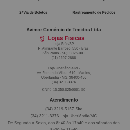
2ª Via de Boletos
Rastreamento de Pedidos
Avimor Comércio de Tecidos Ltda
Lojas Fisicas
Loja Brás/SP
R. Almirante Barroso, 550 - Brás,
São Paulo - SP, 03025-001
(11)
2697-2888
Loja Uberlândia/MG
Av. Fernando Vilela, 619 - Martins,
Uberlândia - MG, 38400-456
(34)
3211-3376
CNPJ: 15.358.825/0001-50
Atendimento
(34)
3219-5157
(34)
3211-3376
De Segunda a Sexta, das 8h40 às 17h40 e aos sábados das
8h30 às 11h40