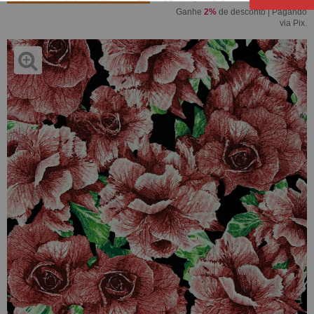
Ganhe
2%
de desconto | Pagando
via Pix.