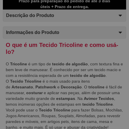
Prazo para preparação do pedido de até 3 dias
úteis + Prazo de entrega.
Descrição do Produto
Informações do Produto
O que é um Tecido Tricoline e como usá-
lo?
O
Tricoline
é um tipo de
tecido de algodão
, com textura fina e
bem leve de manusear. É conhecido por ser um tecido macio e
com a resistência esperada de um
tecido de algodão
.
O
Tecido Tricoline
é o mais usado para itens
de
Artesanato
,
Patchwork
e
Decoração
. O
tricoline
é fácil de
manusear,
costurar
e aplicar n
as peça
s, além de possuir uma
variedade muito grande de
estampas
. Na
Avimor Tecidos
,
temos inúmeras opções de estampas em
tecido Tricoline
.
Você pode usar o
Tecido Tricoline
para fazer Bolsas, Mochilas,
Jogos Americanos, Roupas, Souplats, Almofadas, para revestir
paredes e móveis, em artigos pets, itens de cama, mesa e
banho, e muito mais. É só usar e abusar da criatividade!