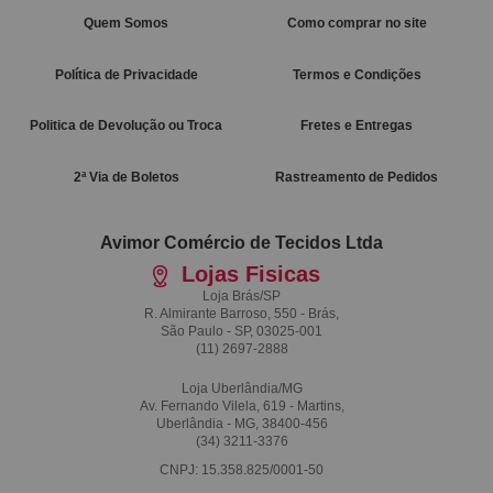
Quem Somos
Como comprar no site
Política de Privacidade
Termos e Condições
Politica de Devolução ou Troca
Fretes e Entregas
2ª Via de Boletos
Rastreamento de Pedidos
Avimor Comércio de Tecidos Ltda
Lojas Fisicas
Loja Brás/SP
R. Almirante Barroso, 550 - Brás,
São Paulo - SP, 03025-001
(11)
2697-2888
Loja Uberlândia/MG
Av. Fernando Vilela, 619 - Martins,
Uberlândia - MG, 38400-456
(34)
3211-3376
CNPJ: 15.358.825/0001-50