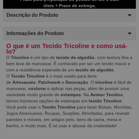
úteis + Prazo de entrega.
Descrição do Produto
Informações do Produto
O que é um Tecido Tricoline e como usá-
lo?
O
Tricoline
é um tipo de
tecido de algodão
, com textura fina e
bem leve de manusear. É conhecido por ser um tecido macio e
com a resistência esperada de um
tecido de algodão
.
O
Tecido Tricoline
é o mais usado para itens
de
Artesanato
,
Patchwork
e
Decoração
. O
tricoline
é fácil de
manusear,
costurar
e aplicar nas peças, além de possuir uma
variedade muito grande de
estampas
. Na
Avimor Tecidos
,
temos inúmeras opções de estampas em
tecido Tricoline
.
Você pode usar o
Tecido Tricoline
para fazer Bolsas, Mochilas,
Jogos Americanos, Roupas, Souplats, Almofadas, para revestir
paredes e móveis, em artigos pets, itens de cama, mesa e
banho, e muito mais. É só usar e abusar da criatividade!