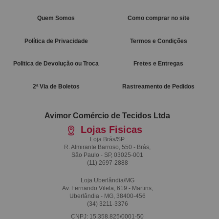
Quem Somos
Como comprar no site
Política de Privacidade
Termos e Condições
Politica de Devolução ou Troca
Fretes e Entregas
2ª Via de Boletos
Rastreamento de Pedidos
Avimor Comércio de Tecidos Ltda
Lojas Fisicas
Loja Brás/SP
R. Almirante Barroso, 550 - Brás,
São Paulo - SP, 03025-001
(11)
2697-2888
Loja Uberlândia/MG
Av. Fernando Vilela, 619 - Martins,
Uberlândia - MG, 38400-456
(34)
3211-3376
CNPJ: 15.358.825/0001-50