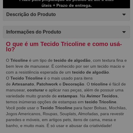
úteis + Prazo de entrega.
Descrição do Produto
Informações do Produto
O que é um Tecido Tricoline e como usá-
lo?
O
Tricoline
é um tipo de
tecido de algodão
, com textura fina e
bem leve de manusear. É conhecido por ser um tecido macio e
com a resistência esperada de um
tecido de algodão
.
O
Tecido Tricoline
é o mais usado para itens
de
Artesanato
,
Patchwork
e
Decoração
. O
tricoline
é fácil de
manusear,
costurar
e aplicar n
as peça
s, além de possuir uma
variedade muito grande de
estampas
. Na
Avimor Tecidos
,
temos inúmeras opções de estampas em
tecido Tricoline
.
Você pode usar o
Tecido Tricoline
para fazer Bolsas, Mochilas,
Jogos Americanos, Roupas, Souplats, Almofadas, para revestir
paredes e móveis, em artigos pets, itens de cama, mesa e
banho, e muito mais. É só usar e abusar da criatividade!