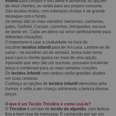
infantil
para compor o seu ateliê e aumentar as opções
de seus clientes, ou ainda para seu próprio consumo.
São tecidos lindos, com estampas vívidas e de grande
destaque com o fundo.
Os temas são os mais variados: bailarinas, cachorros,
gatos, Garfield, Corujas, carrinhos, brinquedos, escova
de dente etc. Cada um deles vai servir perfeitamente para
diferentes situações.
O importante é usar a criatividade na hora de
escolher
tecidos infantil
para ter em casa. Lembre-se de
variar – se escolher um de animais, tenha outro tema
para caso o cliente queira ver mais de uma opção.
Aproveite que eles são um sucesso, possuem excelente
preço e combinam para as mais variadas criações.
Os
tecidos infantil
com certeza serão grandes aliados
em suas costuras.
Conheça as opções de
tecidos infantil
oferecidas pela
Avimor, e volte a ser criança admirando a beleza dessas
peças.
O que é um Tecido Tricoline e como usá-lo?
O
Tricoline
é um tipo de
tecido de algodão
, com textura
fina e bem leve de manusear. É conhecido por ser um