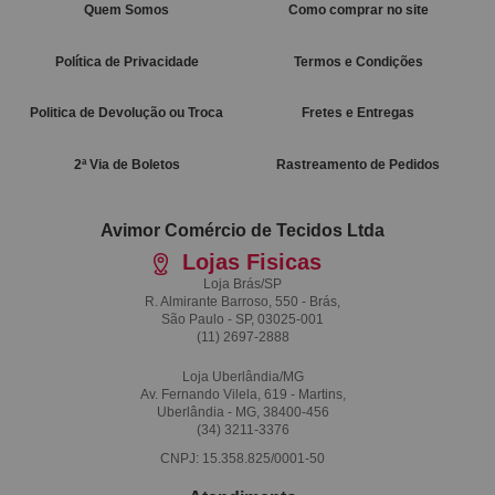
Quem Somos
Como comprar no site
Política de Privacidade
Termos e Condições
Politica de Devolução ou Troca
Fretes e Entregas
2ª Via de Boletos
Rastreamento de Pedidos
Avimor Comércio de Tecidos Ltda
Lojas Fisicas
Loja Brás/SP
R. Almirante Barroso, 550 - Brás,
São Paulo - SP, 03025-001
(11)
2697-2888
Loja Uberlândia/MG
Av. Fernando Vilela, 619 - Martins,
Uberlândia - MG, 38400-456
(34)
3211-3376
CNPJ: 15.358.825/0001-50