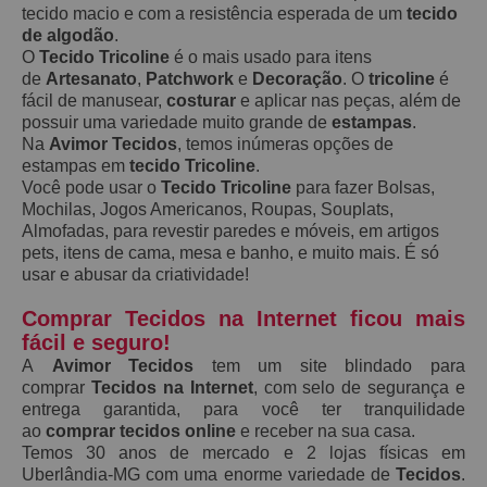
tecido macio e com a resistência esperada de um
tecido
de algodão
.
O
Tecido Tricoline
é o mais usado para itens
de
Artesanato
,
Patchwork
e
Decoração
. O
tricoline
é
fácil de manusear,
costurar
e aplicar nas peças, além de
possuir uma variedade muito grande de
estampas
.
Na
Avimor Tecidos
, temos inúmeras opções de
estampas em
tecido Tricoline
.
Você pode usar o
Tecido Tricoline
para fazer Bolsas,
Mochilas, Jogos Americanos, Roupas, Souplats,
Almofadas, para revestir paredes e móveis, em artigos
pets, itens de cama, mesa e banho, e muito mais. É só
usar e abusar da criatividade!
Comprar Tecidos na Internet ficou mais
fácil e seguro!
A
Avimor Tecidos
tem um site blindado para
comprar
Tecidos na Internet
, com selo de segurança e
entrega garantida, para você ter tranquilidade
ao
comprar tecidos online
e receber na sua casa.
Temos 30 anos de mercado e 2 lojas físicas em
Uberlândia-MG com uma enorme variedade de
Tecidos
.