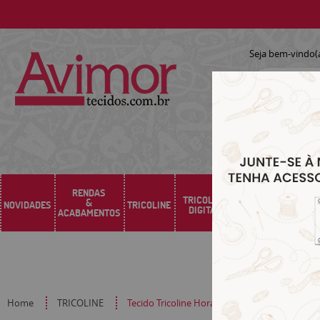
Seja bem-vindo(
RENDAS
TRICOLINE
&
NOVIDADES
TRICOLINE
SARJA
SINTÉTICO
DIGITAL
ACABAMENTOS
Home
TRICOLINE
Tecido Tricoline Hora do Chá Cítrico ES145061