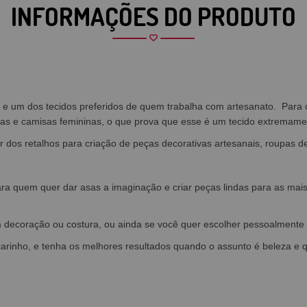
INFORMAÇÕES DO PRODUTO
s, e um dos tecidos preferidos de quem trabalha com artesanato. Par
as e camisas femininas, o que prova que esse é um tecido extremament
 dos retalhos para criação de peças decorativas artesanais, roupas d
ara quem quer dar asas a imaginação e criar peças lindas para as mai
m decoração ou costura, ou ainda se você quer escolher pessoalment
 carinho, e tenha os melhores resultados quando o assunto é beleza e 