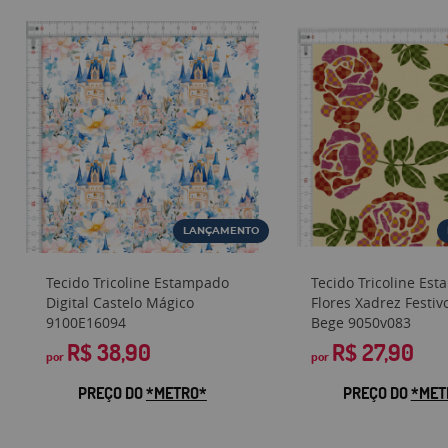
LANÇAMENTO
Tecido Tricoline Estampado
Tecido Tricoline Es
Digital Castelo Mágico
Flores Xadrez Festi
9100E16094
Bege 9050v083
R$ 38,90
R$ 27,90
por
por
PREÇO DO
*METRO*
PREÇO DO
*MET