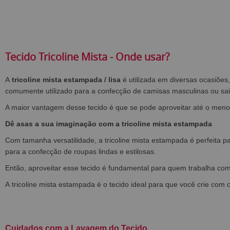
Tecido Tricoline Mista - Onde usar?
A
tricoline mista estampada / lisa
é utilizada em diversas ocasiõe
comumente utilizado para a confecção de camisas masculinas ou sai
A maior vantagem desse tecido é que se pode aproveitar até o menor
Dê asas a sua imaginação com a tricoline mista estampada
Com tamanha versatilidade, a tricoline mista estampada é perfeita p
para a confecção de roupas lindas e estilosas.
Então, aproveitar esse tecido é fundamental para quem trabalha co
A tricoline mista estampada é o tecido ideal para que você crie com
Cuidados com a Lavagem do Tecido