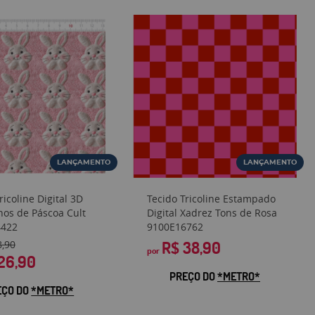
LANÇAMENTO
LANÇAMENTO
ricoline Digital 3D
Tecido Tricoline Estampado
hos de Páscoa Cult
Digital Xadrez Tons de Rosa
4422
9100E16762
8,90
R$ 38,90
por
26,90
PREÇO DO
*METRO*
EÇO DO
*METRO*