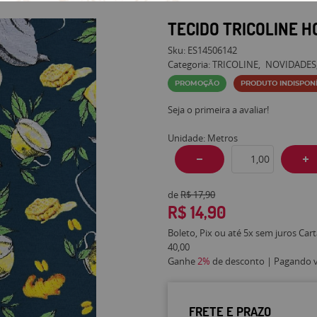
TECIDO TRICOLINE H
Sku:
ES14506142
Categoria:
TRICOLINE
NOVIDADES
PROMOÇÃO
PRODUTO INDISPON
Seja o primeira a avaliar!
Unidade: Metros
de
R$ 17,90
R$ 14,90
Boleto, Pix ou até 5x sem juros Car
40,00
Ganhe
2%
de desconto | Pagando vi
FRETE E PRAZO