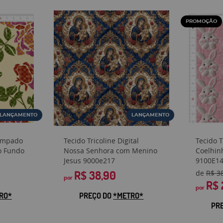
PROMOÇÃO
LANÇAMENTO
LANÇAMENTO
tampado
Tecido Tricoline Digital
Tecido T
vo Fundo
Nossa Senhora com Menino
Coelhin
Jesus 9000e217
9100E1
R$ 38,90
de
R$ 3
por
R$ 
por
RO*
PREÇO DO
*METRO*
PR