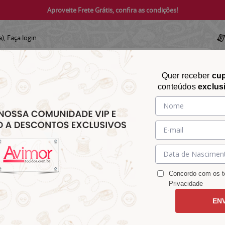
Aproveite Frete Grátis, confira as condições!
a),
Faça login
Quer receber
cu
conteúdos
exclus
CHITA
CROCHÊ
AVIAMENTOS
TECIDOS
TECIDOS E
&
&
&
S
MATELASSÊ
PARA
MALHAS
CHITÃO
TRICÔ
ACESSÓRIOS
DECORAÇÃO
Concordo com os te
Privacidade
EN
42