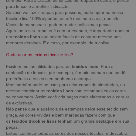
com ele. Para a criação de lençóis ou roupas de cama, o percal
para lençol é a melhor indicação.
Se você vai fazer roupas para pessoas, pode optar na nossa
tricoline lisa 100% algodão ,ou até mesmo a sarja, que são
fáceis de manusear e podem render belíssimas peças.
Agora se o seu trabalho é com artesanato, é importante apostar
em
tecidos lisos
que sejam fáceis de costurar mesmo nos
menores detalhes. É o caso, por exemplo, da tricoline.
Onde usar os tecidos tricoline liso?
Existem muitas utilidades para os
tecidos lisos
. Para a
confecção de lençóis, por exemplo, é muito comum que se dê
preferência a esses sem nenhuma estampa.
Mas também pode-se usar para criar capas de almofadas, ou
mesmo combinar os
tecidos lisos
com estampas cujas cores
se conversem. Assim você cria peças mais elaboradas e com ar
de exclusivas.
Não pense que a ausência de estampas deixa esse tecido sem
graça. As cores vívidas e bem marcadas fazem com que
os
tecidos tricoline lisos
tenham um grande destaque em sua
peças.
Então, conheça todas as cores dos nossos tecidos e descubra