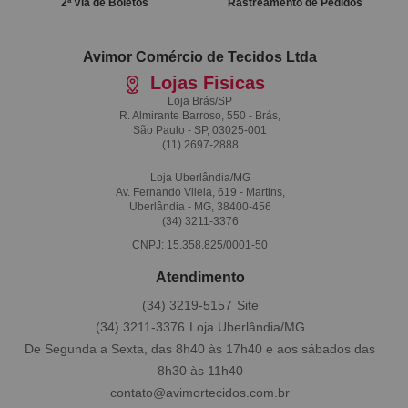
2ª Via de Boletos
Rastreamento de Pedidos
Avimor Comércio de Tecidos Ltda
Lojas Fisicas
Loja Brás/SP
R. Almirante Barroso, 550 - Brás,
São Paulo - SP, 03025-001
(11)
2697-2888
Loja Uberlândia/MG
Av. Fernando Vilela, 619 - Martins,
Uberlândia - MG, 38400-456
(34)
3211-3376
CNPJ: 15.358.825/0001-50
Atendimento
(34)
3219-5157
(34)
3211-3376
De Segunda a Sexta, das 8h40 às 17h40 e aos sábados das
8h30 às 11h40
contato@avimortecidos.com.br