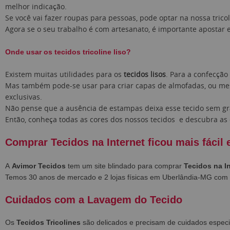
melhor indicação.
Se você vai fazer roupas para pessoas, pode optar na nossa tric
Agora se o seu trabalho é com artesanato, é importante apostar
Onde usar os tecidos tricoline liso?
Existem muitas utilidades para os
tecidos lisos
. Para a confecçã
Mas também pode-se usar para criar capas de almofadas, ou m
exclusivas.
Não pense que a ausência de estampas deixa esse tecido sem g
Então, conheça todas as cores dos nossos tecidos e descubra as 
Comprar Tecidos na Internet ficou mais fácil 
A
Avimor Tecidos
tem um site blindado para comprar
Tecidos na I
Temos 30 anos de mercado e 2 lojas físicas em Uberlândia-MG co
Cuidados com a Lavagem do Tecido
Os
Tecidos Tricolines
são delicados e precisam de cuidados especi