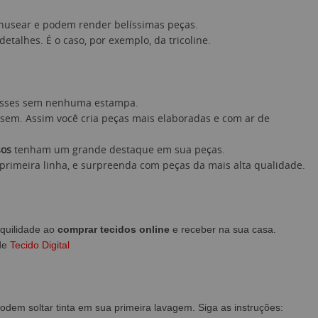
manusear e podem render belíssimas peças.
alhes. É o caso, por exemplo, da tricoline.
a esses sem nenhuma estampa.
sem. Assim você cria peças mais elaboradas e com ar de
sos
tenham um grande destaque em sua peças.
 primeira linha, e surpreenda com peças da mais alta qualidade.
nquilidade ao
comprar tecidos online
e receber na sua casa.
 de
Tecido Digital
em soltar tinta em sua primeira lavagem. Siga as instruções: