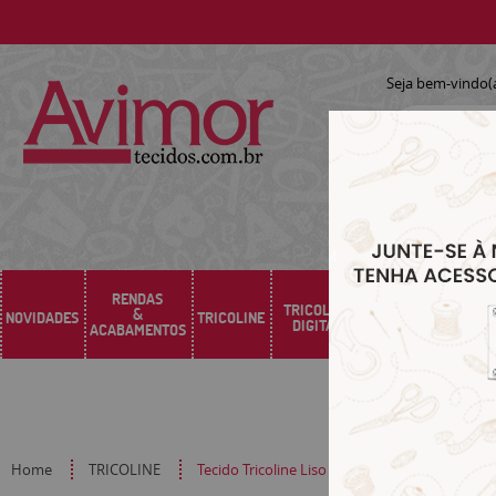
Seja bem-vindo(
RENDAS
TRICOLINE
&
NOVIDADES
TRICOLINE
SARJA
SINTÉTICO
DIGITAL
ACABAMENTOS
Home
TRICOLINE
Tecido Tricoline Liso Amarelo 100% algodão c