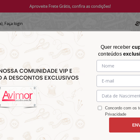
Aproveite Frete Grátis, confira as condições!
a),
Faça login
Quer receber
cu
conteúdos
exclus
CHITA
CROCHÊ
AVIAMENTOS
TECIDOS
TECIDOS E
&
&
&
S
MATELASSÊ
PARA
MALHAS
CHITÃO
TRICÔ
ACESSÓRIOS
DECORAÇÃO
Concordo com os te
Privacidade
EN
366