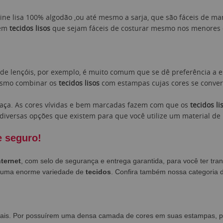
oline lisa 100% algodão ,ou até mesmo a sarja, que são fáceis de 
 em
tecidos lisos
que sejam fáceis de costurar mesmo nos menores det
o de lençóis, por exemplo, é muito comum que se dê preferência 
esmo combinar os
tecidos lisos
com estampas cujas cores se conver
raça. As cores vívidas e bem marcadas fazem com que os
tecidos li
diversas opções que existem para que você utilize um material de
e seguro!
nternet
, com selo de segurança e entrega garantida, para você ter tra
m uma enorme variedade de
tecidos
. Confira também nossa categoria
ais. Por possuírem uma densa camada de cores em suas estampas, pod