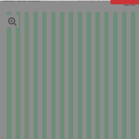
Marca:
Avimor tecidos
via Pix.