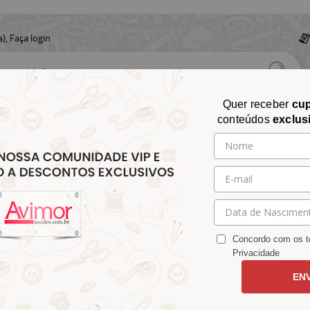
a),
Faça login
Quer receber
cu
conteúdos
exclus
CHITA
CROCHÊ
AVIAMENTOS
TECIDOS
TECIDOS E
&
&
&
S
MATELASSÊ
PARA
MALHAS
CHITÃO
TRICÔ
ACESSÓRIOS
DECORAÇÃO
Concordo com os te
Privacidade
EN
sa 4357v03