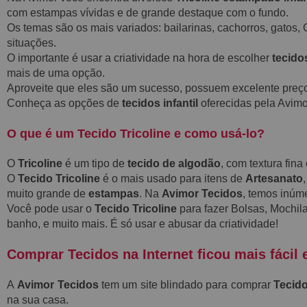
com estampas vívidas e de grande destaque com o fundo.
Os temas são os mais variados: bailarinas, cachorros, gatos, 
situações.
O importante é usar a criatividade na hora de escolher
tecidos
mais de uma opção.
Aproveite que eles são um sucesso, possuem excelente preç
Conheça as opções de
tecidos infantil
oferecidas pela Avimo
O que é um Tecido Tricoline e como usá-lo?
O
Tricoline
é um tipo de
tecido de algodão
, com textura fin
O
Tecido Tricoline
é o mais usado para itens de
Artesanato
muito grande de
estampas
. Na
Avimor Tecidos
, temos inú
Você pode usar o
Tecido Tricoline
para fazer Bolsas, Mochila
banho, e muito mais. É só usar e abusar da criatividade!
Comprar Tecidos na Internet ficou mais fácil 
A
Avimor Tecidos
tem um site blindado para comprar
Tecido
na sua casa.