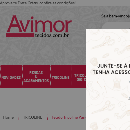
Aproveite Frete Grátis, confira as condições!
Seja bem-vindo(
RENDAS
TRICOLINE
&
NOVIDADES
TRICOLINE
SARJA
SINTÉTICO
DIGITAL
ACABAMENTOS
Home
TRICOLINE
Tecido Tricoline Pandas e Corações Fundo Ro