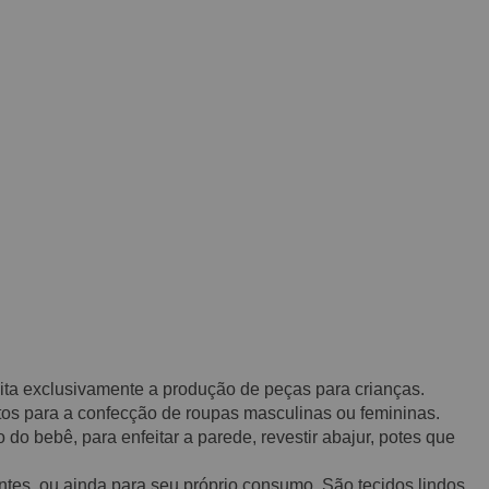
mita exclusivamente a produção de peças para crianças.
tos para a confecção de roupas masculinas ou femininas.
 do bebê, para enfeitar a parede, revestir abajur, potes que
tes, ou ainda para seu próprio consumo. São tecidos lindos,