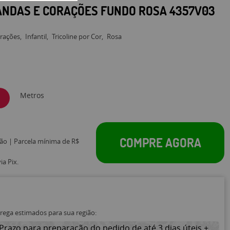
PANDAS E CORAÇÕES FUNDO ROSA 4357V03
rações
Infantil
Tricoline por Cor
Rosa
Metros
COMPRE AGORA
tão | Parcela mínima de R$
a Pix.
trega estimados para sua região:
Prazo para preparação do pedido de até 3 dias úteis +