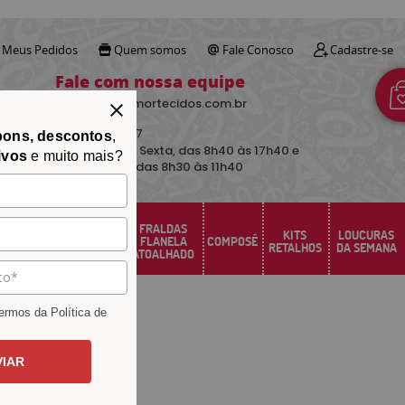
Meus Pedidos
Quem somos
Fale Conosco
Cadastre-se
Fale com nossa equipe
contato@avimortecidos.com.br
(34)
3219-5157
pons, descontos
,
De Segunda a Sexta, das 8h40 às 17h40 e
ivos
e muito mais?
aos sábados das 8h30 às 11h40
FRALDAS
FELTRO
KITS
LOUCURAS
PERCAL
FLANELA
COMPOSÊ
SANTA FÉ
RETALHOS
DA SEMANA
ATOALHADO
rmos da Política de
VIAR