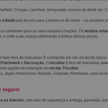
Garfield, Corujas, carrinhos, brinquedos, escova de dente etc. C
 infantil
para ter em casa. Lembre-se de variar – se escolher um
o e combinam para as mais variadas criações. Os
tecidos infan
r, e volte a ser criança admirando a beleza dessas peças.
a e bem leve de manusear. É conhecido por ser um tecido maci
,
Patchwork
e
Decoração
. O
tricoline
é fácil de manusear,
cos
meras opções de estampas em
tecido Tricoline
.
s, Jogos Americanos, Roupas, Souplats, Almofadas, para revest
e seguro!
s na Internet
, com selo de segurança e entrega garantida, par