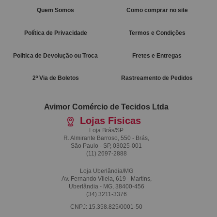
Quem Somos
Como comprar no site
Política de Privacidade
Termos e Condições
Politica de Devolução ou Troca
Fretes e Entregas
2ª Via de Boletos
Rastreamento de Pedidos
Avimor Comércio de Tecidos Ltda
Lojas Fisicas
Loja Brás/SP
R. Almirante Barroso, 550 - Brás,
São Paulo - SP, 03025-001
(11)
2697-2888
Loja Uberlândia/MG
Av. Fernando Vilela, 619 - Martins,
Uberlândia - MG, 38400-456
(34)
3211-3376
CNPJ: 15.358.825/0001-50