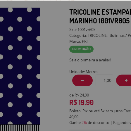
TRICOLINE ESTAMPA
MARINHO 1001VR605
Sku:
1001vr605
Categoria:
TRICOLINE
Bolinhas / 
Marca:
PRI
PROMOÇÃO
Seja o primeira a avaliar!
Unidade: Metros
de
R$ 24,90
R$ 19,90
Boleto, Pix ou até 5x sem juros Car
40,00
Ganhe
2%
de desconto | Pagando vi