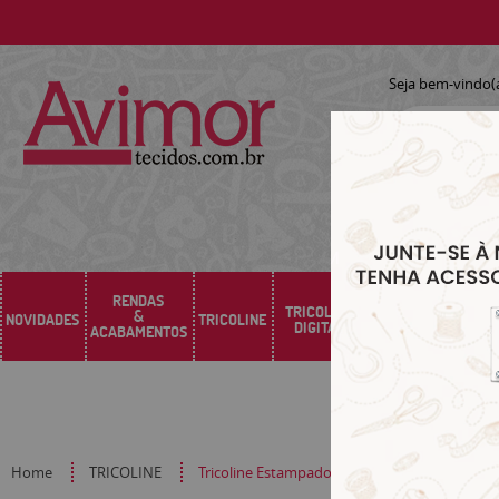
Seja bem-vindo(
RENDAS
TRICOLINE
&
NOVIDADES
TRICOLINE
SARJA
SINTÉTICO
DIGITAL
ACABAMENTOS
Home
TRICOLINE
Tricoline Estampado Bolinhas Micro Branca 