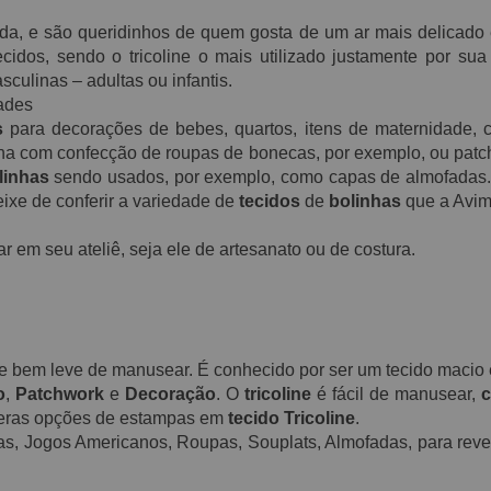
, e são queridinhos de quem gosta de um ar mais delicado e
idos, sendo o tricoline o mais utilizado justamente por sua 
culinas – adultas ou infantis.
dades
s
para decorações de bebes, quartos, itens de maternidade,
lha com confecção de roupas de bonecas, por exemplo, ou pat
linhas
sendo usados, por exemplo, como capas de almofadas. 
ixe de conferir a variedade de
tecidos
de
bolinhas
que a Avimo
 em seu ateliê, seja ele de artesanato ou de costura.
a e bem leve de manusear. É conhecido por ser um tecido maci
o
,
Patchwork
e
Decoração
. O
tricoline
é fácil de manusear,
c
meras opções de estampas em
tecido Tricoline
.
as, Jogos Americanos, Roupas, Souplats, Almofadas, para reves