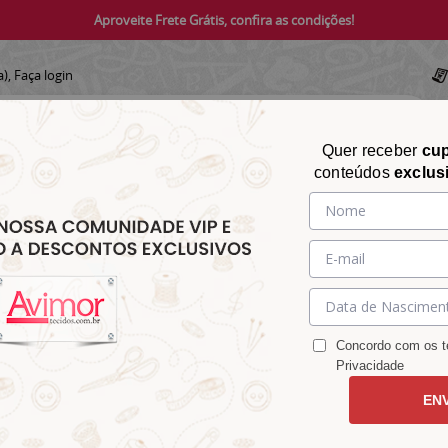
Aproveite Frete Grátis, confira as condições!
a),
Faça login
Quer receber
cu
conteúdos
exclus
CHITA
CROCHÊ
AVIAMENTOS
TECIDOS
TECIDOS E
&
&
&
S
MATELASSÊ
PARA
MALHAS
CHITÃO
TRICÔ
ACESSÓRIOS
DECORAÇÃO
Concordo com os te
Privacidade
EN
Fundo Azul Marinho 1001vr605