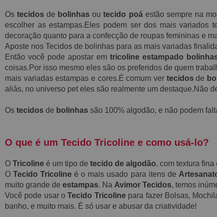
Os
tecidos
de
bolinhas
ou
tecido poá
estão sempre na moda
escolher as estampas.Eles podem ser dos mais variados tec
decoração quanto para a confecção de roupas femininas e mas
Aposte nos Tecidos de bolinhas para as mais variadas finali
Então você pode apostar em
tricoline estampado bolinha
coisas.Por isso mesmo eles são os preferidos de quem traba
mais variadas estampas e cores.É comum ver
tecidos
de
bo
aliás, no universo pet eles são realmente um destaque.Não de
Os
tecidos
de
bolinhas
são 100% algodão, e não podem faltar
O que é um Tecido Tricoline e como usá-lo?
O
Tricoline
é um tipo de
tecido de algodão
, com textura fin
O
Tecido Tricoline
é o mais usado para itens de
Artesanat
muito grande de
estampas
. Na
Avimor Tecidos
, temos inú
Você pode usar o
Tecido Tricoline
para fazer Bolsas, Mochil
banho, e muito mais. É só usar e abusar da criatividade!