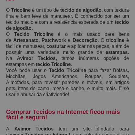
O
Tricoline
é um tipo de
tecido de algodão
, com textura
fina e bem leve de manusear. É conhecido por ser um
tecido macio e com a resistência esperada de um
tecido
de algodão
.
O
Tecido Tricoline
é o mais usado para itens
de
Artesanato
,
Patchwork
e
Decoração
. O
tricoline
é
fácil de manusear,
costurar
e aplicar nas peças, além de
possuir uma variedade muito grande de
estampas
.
Na
Avimor Tecidos
, temos inúmeras opções de
estampas em
tecido Tricoline
.
Você pode usar o
Tecido Tricoline
para fazer Bolsas,
Mochilas, Jogos Americanos, Roupas, Souplats,
Almofadas, para revestir paredes e móveis, em artigos
pets, itens de cama, mesa e banho, e muito mais. É só
usar e abusar da criatividade!
Comprar Tecidos na Internet ficou mais
fácil e seguro!
A
Avimor Tecidos
tem um site blindado para
comprar
Tecidos na Internet
, com selo de segurança e