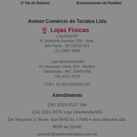
2ª Via de Boletos
Rastreamento de Pedidos
Avimor Comércio de Tecidos Ltda
Lojas Fisicas
Loja Brás/SP
R. Almirante Barroso, 550 - Brás,
São Paulo - SP, 03025-001
(11)
2697-2888
Loja Uberlândia/MG
Av. Fernando Vilela, 619 - Martins,
Uberlândia - MG, 38400-456
(34)
3211-3376
CNPJ: 15.358.825/0001-50
Atendimento
(34)
3219-5157
(34)
3211-3376
De Segunda a Sexta, das 8h40 às 17h40 e aos sábados das
8h30 às 11h40
contato@avimortecidos.com.br