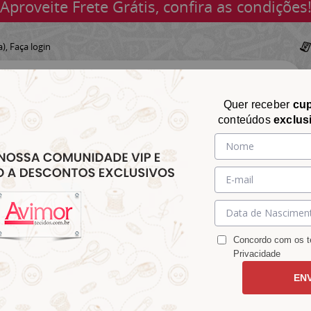
Aproveite Frete Grátis, confira as condições
a),
Faça login
Quer receber
cu
conteúdos
exclus
CHITA
CROCHÊ
AVIAMENTOS
TECIDOS
TECIDOS E
&
&
&
S
MATELASSÊ
PARA
MALHAS
CHITÃO
TRICÔ
ACESSÓRIOS
DECORAÇÃO
Concordo com os te
Privacidade
EN
021L229