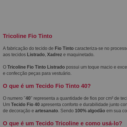
Tricoline Fio Tinto
A fabricação do tecido de
Fio Tinto
caracteriza-se no process
aos tecidos
Listrado
,
Xadrez
e maquinetado.
O
Tricoline Fio Tinto Listrado
possui um toque macio e exce
e confecção peças para vestuário.
O que é um Tecido Fio Tinto 40?
O numero "
40
" representa a quantidade de fios por cm² de te
Um
Tecido Fio 40
apresenta conforto e durabilidade junto co
de decoração e
artesanato
. Sendo
100% algodão
em sua com
O que é um Tecido Tricoline e como usá-lo?