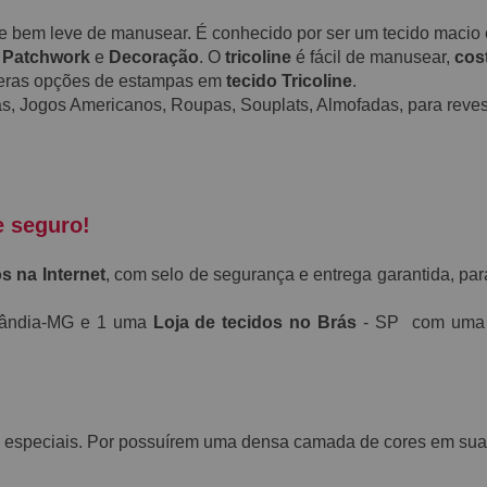
a e bem leve de manusear. É conhecido por ser um tecido maci
,
Patchwork
e
Decoração
. O
tricoline
é fácil de manusear,
cos
meras opções de estampas em
tecido Tricoline
.
s, Jogos Americanos, Roupas, Souplats, Almofadas, para revest
e seguro!
s na Internet
, com selo de segurança e entrega garantida, par
rlândia-MG e 1 uma
Loja de tecidos no Brás
- SP com uma e
 especiais. Por possuírem uma densa camada de cores em suas