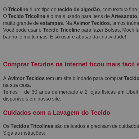
O
Tricoline
é um tipo de
tecido de algodão
, com textura fin
O
Tecido Tricoline
é o mais usado para itens de
Artesanato
muito grande de
estampas
. Na
Avimor Tecidos
, temos inú
Você pode usar o
Tecido Tricoline
para fazer Bolsas, Mochila
banho, e muito mais. É só usar e abusar da criatividade!
Comprar Tecidos na Internet ficou mais fácil 
A
Avimor Tecidos
tem um site blindado para comprar
Tecido
na sua casa.
Temos + de 30 anos de mercado e 2 lojas físicas em Ube
disponíveis em nosso site.
Cuidados com a Lavagem do Tecido
Os
Tecidos Tricolines
são delicados e precisam de cuidados
Siga as instruções: