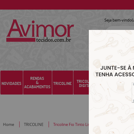
Seja bem-vindo(
RENDAS
TRICOLINE
&
NOVIDADES
TRICOLINE
SARJA
SINTÉTICO
DIGITAL
ACABAMENTOS
Home
TRICOLINE
Tricoline Fio Tinto Listrado G Azul Marinho 1