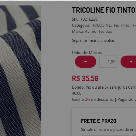
TRICOLINE FIO TINT
Sku:
1021L229
Categoria:
TRICOLINE
Fio Tinto
F
Marca:
Avimor tecidos
Seja o primeira a avaliar!
Unidade: Metros
R$ 35,50
Boleto, Pix ou até 5x sem juros Car
40,00
Ganhe
2%
de desconto | Pagando vi
FRETE E PRAZO
Simule o frete e o prazo de en