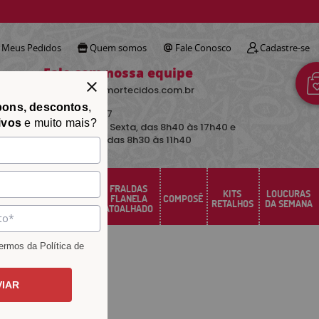
!
Meus Pedidos
Quem somos
Fale Conosco
Cadastre-se
Fale com nossa equipe
contato@avimortecidos.com.br
pons, descontos
,
(34)
3219-5157
ivos
e muito mais?
De Segunda a Sexta, das 8h40 às 17h40 e
aos sábados das 8h30 às 11h40
FRALDAS
FELTRO
KITS
LOUCURAS
PERCAL
FLANELA
COMPOSÊ
SANTA FÉ
RETALHOS
DA SEMANA
ATOALHADO
rmos da Política de
VIAR