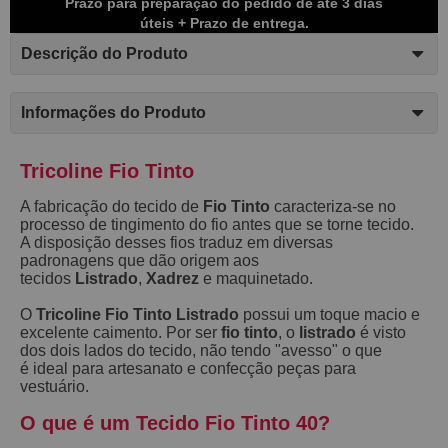
Prazo para preparação do pedido de até 3 dias
úteis + Prazo de entrega.
Descrição do Produto
Informações do Produto
Tricoline Fio Tinto
A fabricação do tecido de
Fio Tinto
caracteriza-se no
processo de tingimento do fio antes que se torne tecido.
A disposição desses fios traduz em diversas
padronagens que dão origem aos
tecidos
Listrado
,
Xadrez
e maquinetado.
O
Tricoline Fio Tinto Listrado
possui um toque macio e
excelente caimento. Por ser
fio tinto
, o
listrado
é visto
dos dois lados do tecido, não tendo "avesso" o que
é ideal para artesanato e confecção peças para
vestuário.
O que é um Tecido Fio Tinto 40?