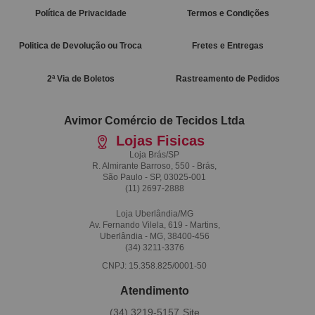
Política de Privacidade
Termos e Condições
Politica de Devolução ou Troca
Fretes e Entregas
2ª Via de Boletos
Rastreamento de Pedidos
Avimor Comércio de Tecidos Ltda
Lojas Fisicas
Loja Brás/SP
R. Almirante Barroso, 550 - Brás,
São Paulo - SP, 03025-001
(11)
2697-2888
Loja Uberlândia/MG
Av. Fernando Vilela, 619 - Martins,
Uberlândia - MG, 38400-456
(34)
3211-3376
CNPJ: 15.358.825/0001-50
Atendimento
(34)
3219-5157