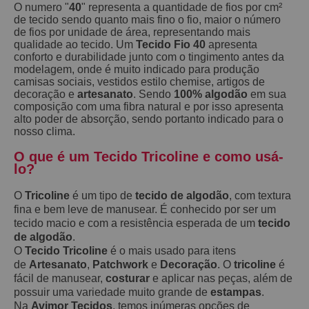
O numero "
40
" representa a quantidade de fios por cm²
de tecido sendo quanto mais fino o fio, maior o número
de fios por unidade de área, representando mais
qualidade ao tecido. Um
Tecido Fio 40
apresenta
conforto e durabilidade junto com o tingimento antes da
modelagem, onde é muito indicado para produção
camisas sociais, vestidos estilo chemise, artigos de
decoração e
artesanato
. Sendo
100% algodão
em sua
composição com uma fibra natural e por isso apresenta
alto poder de absorção, sendo portanto indicado para o
nosso clima.
O que é um Tecido Tricoline e como usá-
lo?
O
Tricoline
é um tipo de
tecido de algodão
, com textura
fina e bem leve de manusear. É conhecido por ser um
tecido macio e com a resistência esperada de um
tecido
de algodão
.
O
Tecido Tricoline
é o mais usado para itens
de
Artesanato
,
Patchwork
e
Decoração
. O
tricoline
é
fácil de manusear,
costurar
e aplicar nas peças, além de
possuir uma variedade muito grande de
estampas
.
Na
Avimor Tecidos
, temos inúmeras opções de