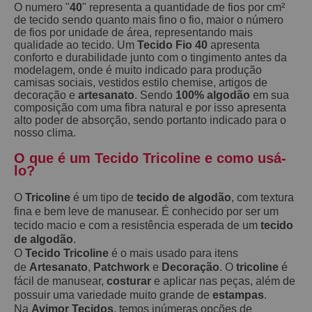
O numero "
40
" representa a quantidade de fios por cm²
de tecido sendo quanto mais fino o fio, maior o número
de fios por unidade de área, representando mais
qualidade ao tecido. Um
Tecido Fio 40
apresenta
conforto e durabilidade junto com o tingimento antes da
modelagem, onde é muito indicado para produção
camisas sociais, vestidos estilo chemise, artigos de
decoração e
artesanato
. Sendo
100% algodão
em sua
composição com uma fibra natural e por isso apresenta
alto poder de absorção, sendo portanto indicado para o
nosso clima.
O que é um Tecido Tricoline e como usá-
lo?
O
Tricoline
é um tipo de
tecido de algodão
, com textura
fina e bem leve de manusear. É conhecido por ser um
tecido macio e com a resistência esperada de um
tecido
de algodão
.
O
Tecido Tricoline
é o mais usado para itens
de
Artesanato
,
Patchwork
e
Decoração
. O
tricoline
é
fácil de manusear,
costurar
e aplicar nas peças, além de
possuir uma variedade muito grande de
estampas
.
Na
Avimor Tecidos
, temos inúmeras opções de