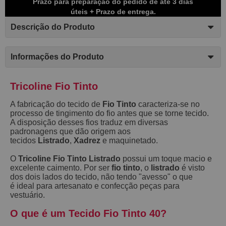
Prazo para preparação do pedido de até 3 dias
úteis + Prazo de entrega.
Descrição do Produto
Informações do Produto
Tricoline Fio Tinto
A fabricação do tecido de
Fio Tinto
caracteriza-se no
processo de tingimento do fio antes que se torne tecido.
A disposição desses fios traduz em diversas
padronagens que dão origem aos
tecidos
Listrado
,
Xadrez
e maquinetado.
O
Tricoline Fio Tinto Listrado
possui um toque macio e
excelente caimento. Por ser
fio tinto
, o
listrado
é visto
dos dois lados do tecido, não tendo "avesso" o que
é ideal para artesanato e confecção peças para
vestuário.
O que é um Tecido Fio Tinto 40?