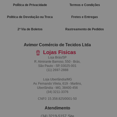
Política de Privacidade
Termos e Condições
Politica de Devolução ou Troca
Fretes e Entregas
2ª Via de Boletos
Rastreamento de Pedidos
Avimor Comércio de Tecidos Ltda
Lojas Fisicas
Loja Brás/SP
R. Almirante Barroso, 550 - Brás,
São Paulo - SP, 03025-001
(11)
2697-2888
Loja Uberlândia/MG
Av. Fernando Vilela, 619 - Martins,
Uberlândia - MG, 38400-456
(34)
3211-3376
CNPJ: 15.358.825/0001-50
Atendimento
(34)
3219-5157