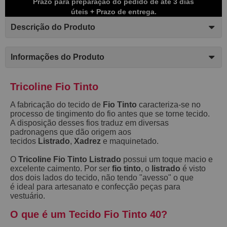
Prazo para preparação do pedido de até 3 dias
úteis + Prazo de entrega.
Descrição do Produto
Informações do Produto
Tricoline Fio Tinto
A fabricação do tecido de
Fio Tinto
caracteriza-se no
processo de tingimento do fio antes que se torne tecido.
A disposição desses fios traduz em diversas
padronagens que dão origem aos
tecidos
Listrado
,
Xadrez
e maquinetado.
O
Tricoline Fio Tinto Listrado
possui um toque macio e
excelente caimento. Por ser
fio tinto
, o
listrado
é visto
dos dois lados do tecido, não tendo "avesso" o que
é ideal para artesanato e confecção peças para
vestuário.
O que é um Tecido Fio Tinto 40?