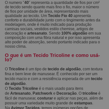
O numero "
40
" representa a quantidade de fios por cm²
de tecido sendo quanto mais fino o fio, maior o número
de fios por unidade de área, representando mais
qualidade ao tecido. Um
Tecido Fio 40
apresenta
conforto e durabilidade junto com o tingimento antes da
modelagem, onde é muito indicado para produção
camisas sociais, vestidos estilo chemise, artigos de
decoração e
artesanato
. Sendo
100% algodão
em sua
composição com uma fibra natural e por isso apresenta
alto poder de absorção, sendo portanto indicado para o
nosso clima.
O que é um Tecido Tricoline e como usá-
lo?
O
Tricoline
é um tipo de
tecido de algodão
, com textura
fina e bem leve de manusear. É conhecido por ser um
tecido macio e com a resistência esperada de um
tecido
de algodão
.
O
Tecido Tricoline
é o mais usado para itens
de
Artesanato
,
Patchwork
e
Decoração
. O
tricoline
é
fácil de manusear,
costurar
e aplicar nas peças, além de
possuir uma variedade muito grande de
estampas
.
Na
Avimor Tecidos
, temos inúmeras opções de