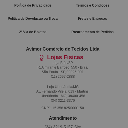
Política de Privacidade
Termos e Condições
Politica de Devolução ou Troca
Fretes e Entregas
2ª Via de Boletos
Rastreamento de Pedidos
Avimor Comércio de Tecidos Ltda
Lojas Fisicas
Loja Brás/SP
R. Almirante Barroso, 550 - Brás,
São Paulo - SP, 03025-001
(11)
2697-2888
Loja Uberlândia/MG
Av. Fernando Vilela, 619 - Martins,
Uberlândia - MG, 38400-456
(34)
3211-3376
CNPJ: 15.358.825/0001-50
Atendimento
(34)
3219-5157