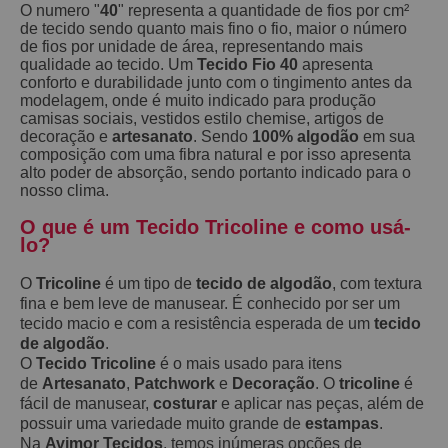
O numero "
40
" representa a quantidade de fios por cm²
de tecido sendo quanto mais fino o fio, maior o número
de fios por unidade de área, representando mais
qualidade ao tecido. Um
Tecido Fio 40
apresenta
conforto e durabilidade junto com o tingimento antes da
modelagem, onde é muito indicado para produção
camisas sociais, vestidos estilo chemise, artigos de
decoração e
artesanato
. Sendo
100% algodão
em sua
composição com uma fibra natural e por isso apresenta
alto poder de absorção, sendo portanto indicado para o
nosso clima.
O que é um Tecido Tricoline e como usá-
lo?
O
Tricoline
é um tipo de
tecido de algodão
, com textura
fina e bem leve de manusear. É conhecido por ser um
tecido macio e com a resistência esperada de um
tecido
de algodão
.
O
Tecido Tricoline
é o mais usado para itens
de
Artesanato
,
Patchwork
e
Decoração
. O
tricoline
é
fácil de manusear,
costurar
e aplicar nas peças, além de
possuir uma variedade muito grande de
estampas
.
Na
Avimor Tecidos
, temos inúmeras opções de