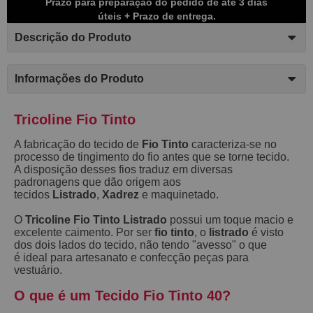
Prazo para preparação do pedido de até 3 dias
úteis + Prazo de entrega.
Descrição do Produto
Informações do Produto
Tricoline Fio Tinto
A fabricação do tecido de
Fio Tinto
caracteriza-se no
processo de tingimento do fio antes que se torne tecido.
A disposição desses fios traduz em diversas
padronagens que dão origem aos
tecidos
Listrado
,
Xadrez
e maquinetado.
O
Tricoline Fio Tinto Listrado
possui um toque macio e
excelente caimento. Por ser
fio tinto
, o
listrado
é visto
dos dois lados do tecido, não tendo "avesso" o que
é ideal para artesanato e confecção peças para
vestuário.
O que é um Tecido Fio Tinto 40?