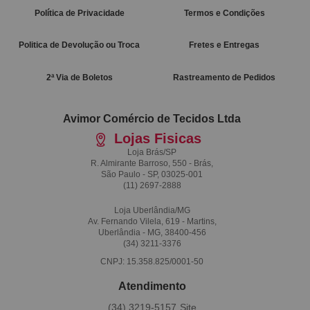
Política de Privacidade
Termos e Condições
Politica de Devolução ou Troca
Fretes e Entregas
2ª Via de Boletos
Rastreamento de Pedidos
Avimor Comércio de Tecidos Ltda
Lojas Fisicas
Loja Brás/SP
R. Almirante Barroso, 550 - Brás,
São Paulo - SP, 03025-001
(11)
2697-2888
Loja Uberlândia/MG
Av. Fernando Vilela, 619 - Martins,
Uberlândia - MG, 38400-456
(34)
3211-3376
CNPJ: 15.358.825/0001-50
Atendimento
(34)
3219-5157