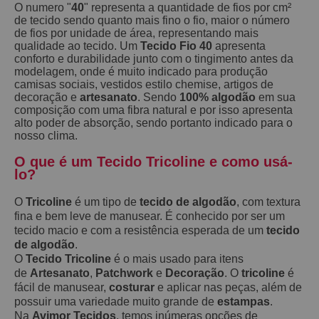
O numero "
40
" representa a quantidade de fios por cm²
de tecido sendo quanto mais fino o fio, maior o número
de fios por unidade de área, representando mais
qualidade ao tecido. Um
Tecido Fio 40
apresenta
conforto e durabilidade junto com o tingimento antes da
modelagem, onde é muito indicado para produção
camisas sociais, vestidos estilo chemise, artigos de
decoração e
artesanato
. Sendo
100% algodão
em sua
composição com uma fibra natural e por isso apresenta
alto poder de absorção, sendo portanto indicado para o
nosso clima.
O que é um Tecido Tricoline e como usá-
lo?
O
Tricoline
é um tipo de
tecido de algodão
, com textura
fina e bem leve de manusear. É conhecido por ser um
tecido macio e com a resistência esperada de um
tecido
de algodão
.
O
Tecido Tricoline
é o mais usado para itens
de
Artesanato
,
Patchwork
e
Decoração
. O
tricoline
é
fácil de manusear,
costurar
e aplicar nas peças, além de
possuir uma variedade muito grande de
estampas
.
Na
Avimor Tecidos
, temos inúmeras opções de