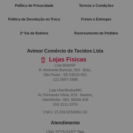
Política de Privacidade
Termos e Condições
Politica de Devolução ou Troca
Fretes e Entregas
2ª Via de Boletos
Rastreamento de Pedidos
Avimor Comércio de Tecidos Ltda
Lojas Fisicas
Loja Brás/SP
R. Almirante Barroso, 550 - Brás,
São Paulo - SP, 03025-001
(11)
2697-2888
Loja Uberlândia/MG
Av. Fernando Vilela, 619 - Martins,
Uberlândia - MG, 38400-456
(34)
3211-3376
CNPJ: 15.358.825/0001-50
Atendimento
(34)
3219-5157