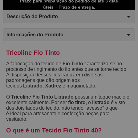
Prazo para preparação do pedido de até 3 dias
úteis + Prazo de entrega.
Descrição do Produto
Informações do Produto
Tricoline Fio Tinto
A fabricação do tecido de
Fio Tinto
caracteriza-se no
processo de tingimento do fio antes que se torne tecido.
A disposição desses fios traduz em diversas
padronagens que dão origem aos
tecidos
Listrado
,
Xadrez
e maquinetado.
O
Tricoline Fio Tinto Listrado
possui um toque macio e
excelente caimento. Por ser
fio tinto
, o
listrado
é visto
dos dois lados do tecido, não tendo "avesso" o que
é ideal para artesanato e confecção peças para
vestuário.
O que é um Tecido Fio Tinto 40?