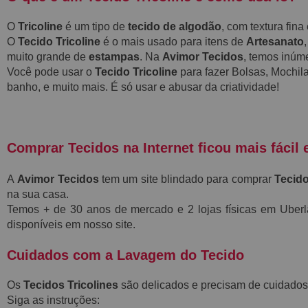
O
Tricoline
é um tipo de
tecido de algodão
, com textura fin
O
Tecido Tricoline
é o mais usado para itens de
Artesanato
muito grande de
estampas
. Na
Avimor Tecidos
, temos inú
Você pode usar o
Tecido Tricoline
para fazer Bolsas, Mochila
banho, e muito mais. É só usar e abusar da criatividade!
Comprar Tecidos na Internet ficou mais fácil 
A
Avimor Tecidos
tem um site blindado para comprar
Tecido
na sua casa.
Temos + de 30 anos de mercado e 2 lojas físicas em Ube
disponíveis em nosso site.
Cuidados com a Lavagem do Tecido
Os
Tecidos Tricolines
são delicados e precisam de cuidados
Siga as instruções: