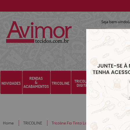
Seja bem-vindo(
RENDAS
TRICOLINE
&
NOVIDADES
TRICOLINE
SARJA
SINTÉTICO
DIGITAL
ACABAMENTOS
Home
TRICOLINE
Tricoline Fio Tinto Listrado M Bege 1033L227