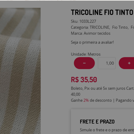
TRICOLINE FIO TINT
Sku:
1033L227
Categoria:
TRICOLINE
Fio Tinto
F
Marca:
Avimor tecidos
Seja o primeira a avaliar!
Unidade: Metros
R$ 35,50
Boleto, Pix ou até 5x sem juros Car
40,00
Ganhe
2%
de desconto | Pagando vi
FRETE E PRAZO
Simule o frete e o prazo de en