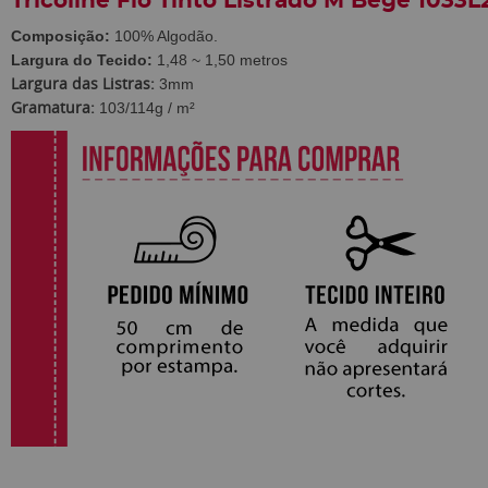
Tricoline Fio Tinto Listrado M Bege 1033L
Composição:
100% Algodão.
Largura do Tecido:
1,48 ~ 1,50 metros
Largura das Listras:
3mm
Gramatura:
103/114g / m²