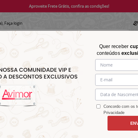
Aproveite Frete Grátis, confira as condições!
a),
Faça login
Quer receber
cu
conteúdos
exclus
CHITA
CROCHÊ
AVIAMENTOS
TECIDOS
TECIDOS E
&
&
&
S
MATELASSÊ
PARA
MALHAS
CHITÃO
TRICÔ
ACESSÓRIOS
DECORAÇÃO
Concordo com os te
Privacidade
EN