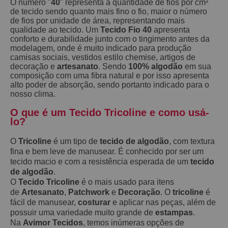
O numero "
40
" representa a quantidade de fios por cm²
de tecido sendo quanto mais fino o fio, maior o número
de fios por unidade de área, representando mais
qualidade ao tecido. Um
Tecido Fio 40
apresenta
conforto e durabilidade junto com o tingimento antes da
modelagem, onde é muito indicado para produção
camisas sociais, vestidos estilo chemise, artigos de
decoração e
artesanato
. Sendo
100% algodão
em sua
composição com uma fibra natural e por isso apresenta
alto poder de absorção, sendo portanto indicado para o
nosso clima.
O que é um Tecido Tricoline e como usá-
lo?
O
Tricoline
é um tipo de
tecido de algodão
, com textura
fina e bem leve de manusear. É conhecido por ser um
tecido macio e com a resistência esperada de um
tecido
de algodão
.
O
Tecido Tricoline
é o mais usado para itens
de
Artesanato
,
Patchwork
e
Decoração
. O
tricoline
é
fácil de manusear,
costurar
e aplicar nas peças, além de
possuir uma variedade muito grande de
estampas
.
Na
Avimor Tecidos
, temos inúmeras opções de