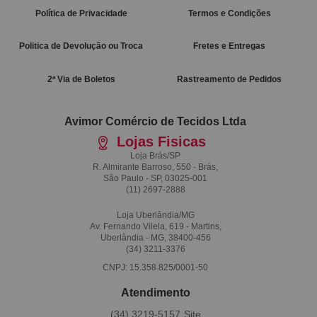
Política de Privacidade
Termos e Condições
Politica de Devolução ou Troca
Fretes e Entregas
2ª Via de Boletos
Rastreamento de Pedidos
Avimor Comércio de Tecidos Ltda
Lojas Fisicas
Loja Brás/SP
R. Almirante Barroso, 550 - Brás,
São Paulo - SP, 03025-001
(11)
2697-2888
Loja Uberlândia/MG
Av. Fernando Vilela, 619 - Martins,
Uberlândia - MG, 38400-456
(34)
3211-3376
CNPJ: 15.358.825/0001-50
Atendimento
(34)
3219-5157