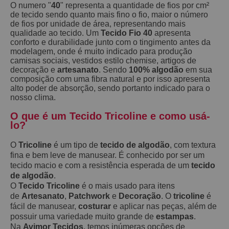
O numero "
40
" representa a quantidade de fios por cm²
de tecido sendo quanto mais fino o fio, maior o número
de fios por unidade de área, representando mais
qualidade ao tecido. Um
Tecido Fio 40
apresenta
conforto e durabilidade junto com o tingimento antes da
modelagem, onde é muito indicado para produção
camisas sociais, vestidos estilo chemise, artigos de
decoração e
artesanato
. Sendo
100% algodão
em sua
composição com uma fibra natural e por isso apresenta
alto poder de absorção, sendo portanto indicado para o
nosso clima.
O que é um Tecido Tricoline e como usá-
lo?
O
Tricoline
é um tipo de
tecido de algodão
, com textura
fina e bem leve de manusear. É conhecido por ser um
tecido macio e com a resistência esperada de um
tecido
de algodão
.
O
Tecido Tricoline
é o mais usado para itens
de
Artesanato
,
Patchwork
e
Decoração
. O
tricoline
é
fácil de manusear,
costurar
e aplicar nas peças, além de
possuir uma variedade muito grande de
estampas
.
Na
Avimor Tecidos
, temos inúmeras opções de