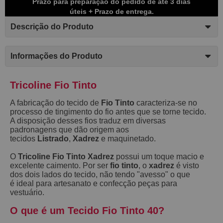
Prazo para preparação do pedido de até 3 dias
úteis + Prazo de entrega.
Descrição do Produto
Informações do Produto
Tricoline Fio Tinto
A fabricação do tecido de
Fio Tinto
caracteriza-se no
processo de tingimento do fio antes que se torne tecido.
A disposição desses fios traduz em diversas
padronagens que dão origem aos
tecidos
Listrado
,
Xadrez
e maquinetado.
O
Tricoline Fio Tinto Xadrez
possui um toque macio e
excelente caimento. Por ser
fio tinto
, o
xadrez
é visto
dos dois lados do tecido, não tendo "avesso" o que
é ideal para artesanato e confecção peças para
vestuário.
O que é um Tecido Fio Tinto 40?